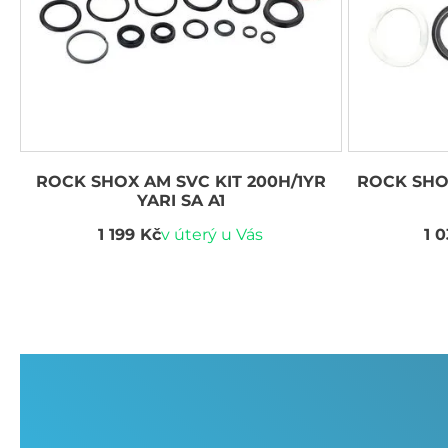
ROCK SHOX AM SVC KIT 200H/1YR
ROCK SHOX
YARI SA A1
1 199 Kč
v úterý u Vás
1 