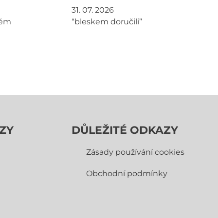
31. 07. 2026
tém
“bleskem doručili”
ZY
DŮLEŽITÉ ODKAZY
Zásady používání cookies
Obchodní­ podmínky