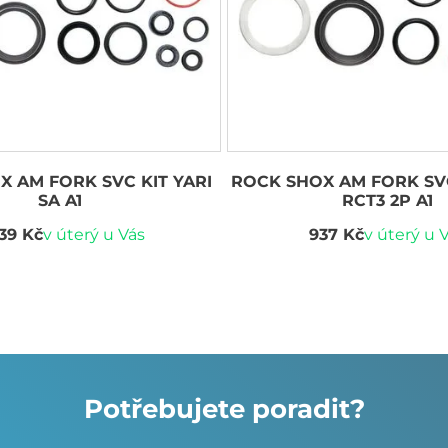
 AM FORK SVC KIT YARI
ROCK SHOX AM FORK SVC
SA A1
RCT3 2P A1
039 Kč
v úterý u Vás
937 Kč
v úterý u 
Potřebujete poradit?