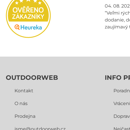
04. 08. 20
“Veľmi rých
dodanie, d
zaujímavý 
OUTDOORWEB
INFO P
Kontakt
Poradn
O nás
Vrácen
Prodejna
Doprav
jsme@outdoorweb.cz
Nejčast