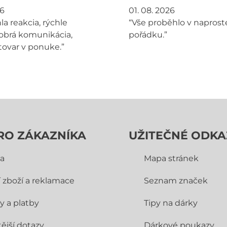
26
01. 08. 2026
la reakcia, rýchle
“Vše proběhlo v napros
obrá komunikácia,
pořádku.”
tovar v ponuke.”
RO ZÁKAZNÍKA
UŽITEČNÉ ODKA
a
Mapa stránek
í zboží a reklamace
Seznam značek
y a platby
Tipy na dárky
ější dotazy
Dárkové poukazy