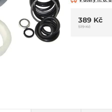
v úterý 11. 8. 
389 Kč
519 Kč