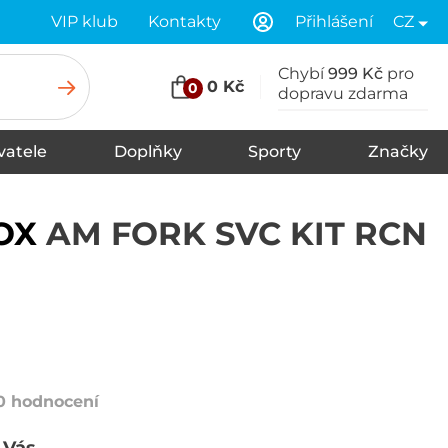
VIP klub
Kontakty
Přihlášení
CZ
Chybí
999 Kč
pro
0 Kč
0
dopravu zdarma
vatele
Doplňky
Sporty
Značky
Tkaničky
Spodní prádlo
Šály
Zimní čepice
Čelenky
Vložky do bot
Ponožky
Rukavice
Kšiltovky
Klobouky
Pásky
Kukly
Plavky
Nákrčníky, šátky
Údržba a čištění
OX
AM FORK SVC KIT RCN
0 hodnocení