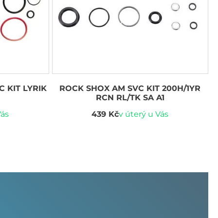
 KIT LYRIK
ROCK SHOX AM SVC KIT 200H/1YR
RCN RL/TK SA A1
Vás
439 Kč
v úterý u Vás