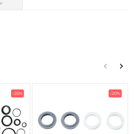
e
-25%
-20%