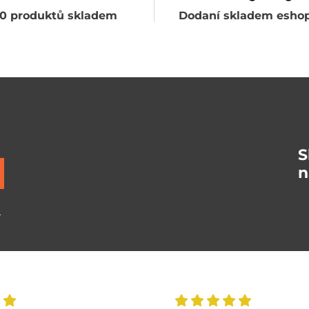
0 produktů skladem
Dodaní skladem eshop
S
n
ů