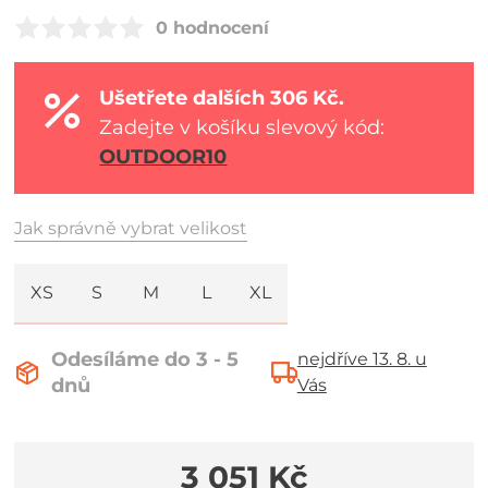
0 hodnocení
Ušetřete dalších 306 Kč.
Zadejte v košíku slevový kód:
OUTDOOR10
Jak správně vybrat velikost
XS
S
M
L
XL
Odesíláme do 3 - 5
nejdříve 13. 8. u
dnů
Vás
3 051 Kč