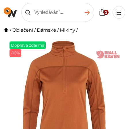
0
/
Oblečení
/
Dámské
/
Mikiny
/
Doprava zdarma
-10%