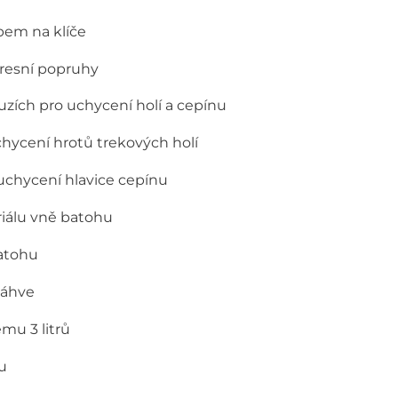
pem na klíče
presní popruhy
zích pro uchycení holí a cepínu
hycení hrotů trekových holí
chycení hlavice cepínu
iálu vně batohu
batohu
láhve
mu 3 litrů
u