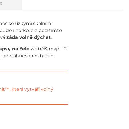
e
neš se úzkými skalními
bude i horko, ale pod tímto
tvá
záda volně dýchat
.
apsy na čele
zastrčíš mapu či
a, přetáhneš přes batoh
t™, která vytváří volný