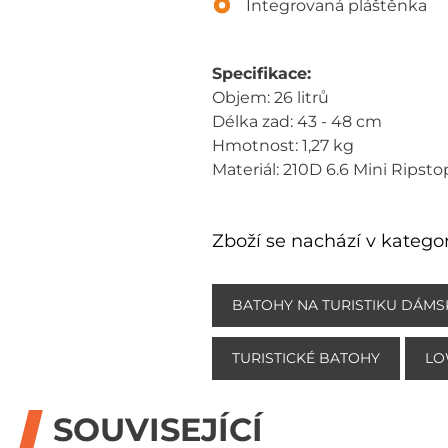
Integrovaná pláštěnka
Specifikace:
Objem: 26 litrů
Délka zad: 43 - 48 cm
Hmotnost: 1,27 kg
Materiál: 210D 6.6 Mini Ripsto
Zboží se nachází v kategor
BATOHY NA TURISTIKU DÁMS
TURISTICKÉ BATOHY
LO
SOUVISEJÍCÍ