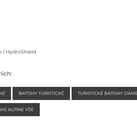
p / HydroShield
iích:
KÉ
BATOHY TURISTICKÉ
TURISTICKÉ BATOHY DÁM
WE ALPINE VŠE