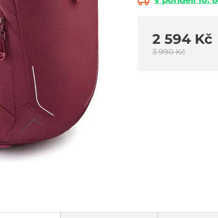
v pondělí 10. 8
2 594 Kč
3 990 Kč