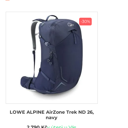
-30%
LOWE ALPINE AirZone Trek ND 26,
navy
2 790 Kč
v úterý u Vás