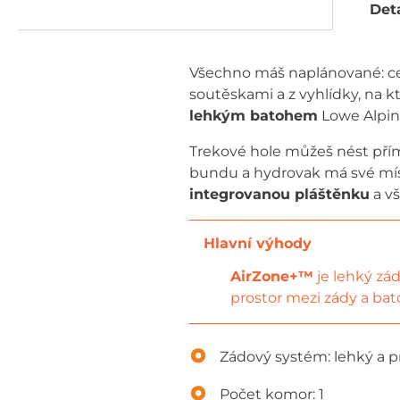
Deta
Všechno máš naplánované: cel
soutěskami a z vyhlídky, na k
lehkým batohem
Lowe Alpi
Trekové hole můžeš nést přím
bundu a hydrovak má své mís
integrovanou pláštěnku
a vš
AirZone+™
je lehký zá
prostor mezi zády a ba
Zádový systém: lehký a 
Počet komor: 1