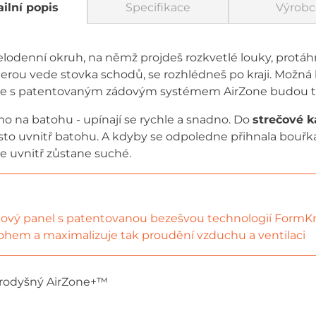
ilní popis
Specifikace
Výrobc
odenní okruh, na němž projdeš rozkvetlé louky, protáh
terou vede stovka schodů, se rozhlédneš po kraji. Možná 
ne s patentovaným zádovým systémem AirZone budou 
o na batohu - upínají se rychle a snadno. Do
strečové k
to uvnitř batohu. A kdyby se odpoledne přihnala bouřk
e uvnitř zůstane suché.
dový panel s patentovanou bezešvou technologií FormKni
tohem a maximalizuje tak proudění vzduchu a ventilaci
prodyšný AirZone+™