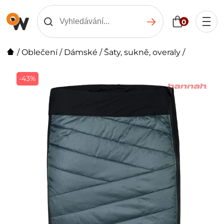
0
/
Oblečení
/
Dámské
/
Šaty, sukně, overaly
/
-43%