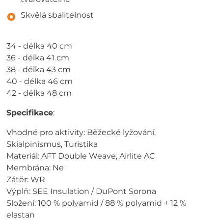
Skvělá sbalitelnost
34 - délka 40 cm
36 - délka 41 cm
38 - délka 43 cm
40 - délka 46 cm
42 - délka 48 cm
Specifikace
:
Vhodné pro aktivity: Běžecké lyžování,
Skialpinismus, Turistika
Materiál: AFT Double Weave, Airlite AC
Membrána: Ne
Zátěr: WR
Výplň: SEE Insulation / DuPont Sorona
Složení: 100 % polyamid / 88 % polyamid + 12 %
elastan