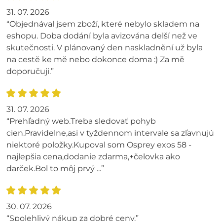
31. 07. 2026
“Objednával jsem zboží, které nebylo skladem na
eshopu. Doba dodání byla avizována delší než ve
skutečnosti. V plánovaný den naskladnění už byla
na cestě ke mě nebo dokonce doma :) Za mě
doporučuji.”
31. 07. 2026
“Prehľadný web.Treba sledovať pohyb
cien.Pravidelne,asi v tyždennom intervale sa zľavnujú
niektoré položky.Kupoval som Osprey exos 58 -
najlepšia cena,dodanie zdarma,+čelovka ako
darček.Bol to môj prvý ...”
30. 07. 2026
“Spolehlivý nákup za dobré ceny.”