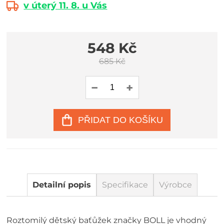
v úterý 11. 8. u Vás
548 Kč
685 Kč
PŘIDAT DO KOŠÍKU
Detailní popis
Specifikace
Výrobce
Roztomilý dětský baťůžek značky BOLL je vhodný