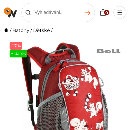
0
/
Batohy
/
Dětské
/
-20%
+ dárek