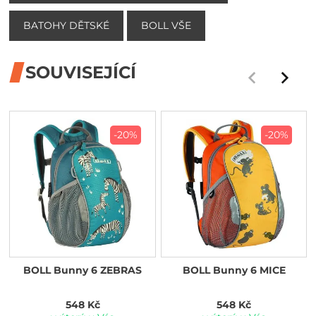
BATOHY DĚTSKÉ
BOLL VŠE
SOUVISEJÍCÍ
-20%
-20%
BOLL Bunny 6 ZEBRAS
BOLL Bunny 6 MICE
548 Kč
548 Kč