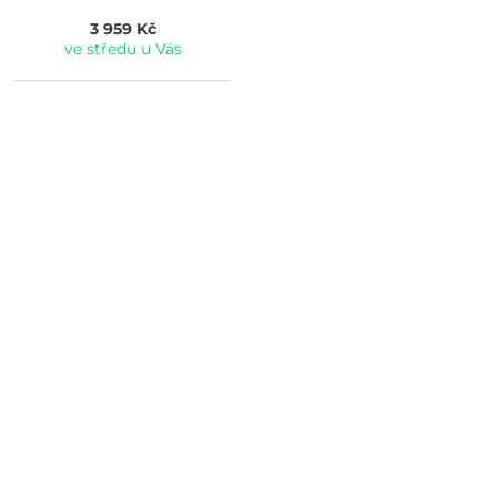
3 959 Kč
ve středu u Vás
DOPRAVA ZDARMA
Vaše objednávky od 999 Kč v ČR a SR
Vám dopravíme ZDARMA.
POTŘEBUJETE PORADIT?