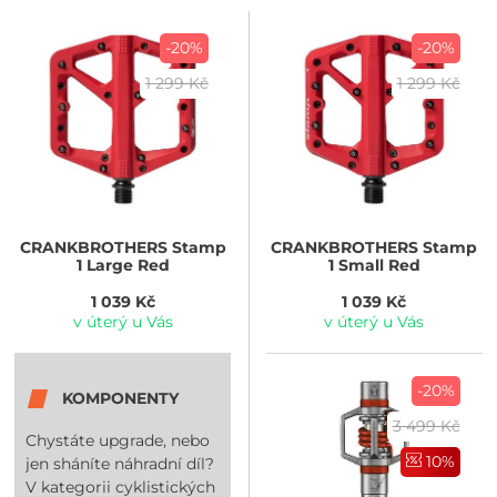
-20%
-20%
1 299 Kč
1 299 Kč
CRANKBROTHERS
Stamp
CRANKBROTHERS
Stamp
1 Large Red
1 Small Red
1 039 Kč
1 039 Kč
v úterý u Vás
v úterý u Vás
-20%
KOMPONENTY
3 499 Kč
Chystáte upgrade, nebo
10%
jen sháníte náhradní díl?
V kategorii cyklistických