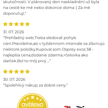
skutečnosti. V plánovaný den naskladnění už byla
na cestě ke mě nebo dokonce doma :) Za mě
doporučuji.”
31. 07. 2026
“Prehľadný web.Treba sledovať pohyb
cien.Pravidelne,asi v tyždennom intervale sa zľavnujú
niektoré položky.Kupoval som Osprey exos 58 -
najlepšia cena,dodanie zdarma,+čelovka ako
darček.Bol to môj prvý ...”
30. 07. 2026
“Spolehlivý nákup za dobré ceny.”