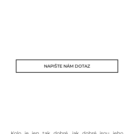
Můžete nám zavolat, napsat email nebo
nám napsat dotaz viz odkaz níže.
Zákaznická linka: 564 565 000 (Po-Pá 9-
17h)
E-mail: jsme@outdoorweb.cz
NAPIŠTE NÁM DOTAZ
Kolo je jen tak dobré, jak dobré jsou jeho