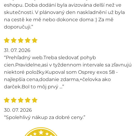
eshopu. Doba dodání byla avizována delší než ve
skutečnosti. V plánovaný den naskladnění už byla
na cestě ke mě nebo dokonce doma :) Za mě
doporučuji.”
31. 07. 2026
“Prehľadný web.Treba sledovať pohyb
cien.Pravidelne,asi v tyždennom intervale sa zľavnujú
niektoré položky.Kupoval som Osprey exos 58 -
najlepšia cena,dodanie zdarma,+čelovka ako
darček.Bol to môj prvý ...”
30. 07. 2026
“Spolehlivý nákup za dobré ceny.”