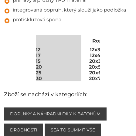
přilnavý a pružný TPU materiál
integrovaná popruh, který slouží jako podložka
protiskluzová spona
P
Rozměry:
12
12x300 mm
17
12x450 mm
15
20x375 mm
20
20x500 mm
25
20x625 mm
30
20x750 mm
Zboží se nachází v kategoriích:
DOPLŇKY A NÁHRADNÍ DÍLY K BATOHŮM
DROBNOSTI
SEA TO SUMMIT VŠE