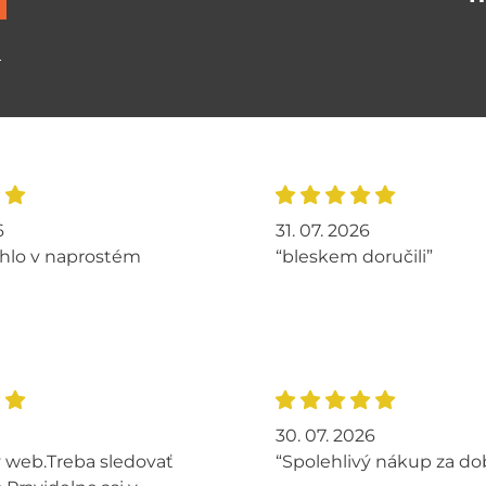
ů
6
31. 07. 2026
hlo v naprostém
“bleskem doručili”
30. 07. 2026
 web.Treba sledovať
“Spolehlivý nákup za do