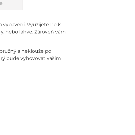
e
 vybavení. Využijete ho k
ry, nebo láhve. Zároveň vám
e pružný a neklouže po
terý bude vyhovovat vašim