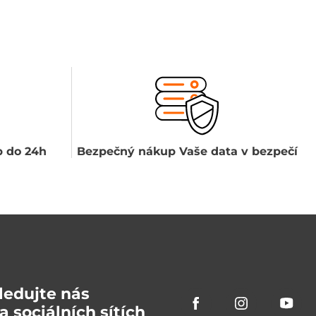
 do 24h
Bezpečný nákup Vaše data v bezpečí
ledujte nás
a sociálních sítích