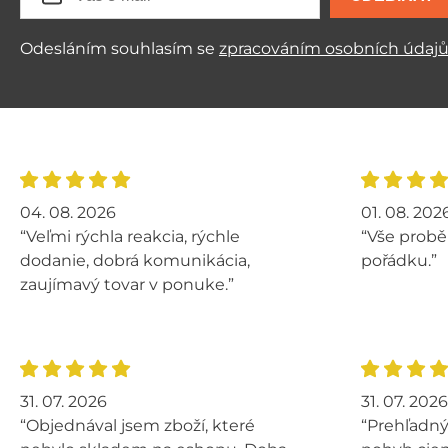
Odesláním souhlasím se
zpracováním osobních údaj
04. 08. 2026
01. 08. 202
“Veľmi rýchla reakcia, rýchle
“Vše probě
dodanie, dobrá komunikácia,
pořádku.”
zaujímavý tovar v ponuke.”
31. 07. 2026
31. 07. 2026
“Objednával jsem zboží, které
“Prehľadný