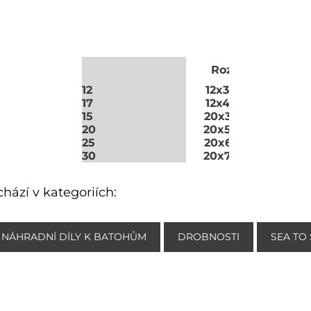
P
Rozměry:
12
12x300 mm
17
12x450 mm
15
20x375 mm
20
20x500 mm
25
20x625 mm
30
20x750 mm
hází v kategoriích:
 NÁHRADNÍ DÍLY K BATOHŮM
DROBNOSTI
SEA TO