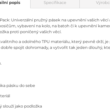
ilní popis
Specifikace
Výrobc
ack: Univerzální pružný pásek na upevnění vašich věcí a
osičům, vybavení na kolo, na batoh či k upevnění kame
ožka proti poničený vašich věcí.
kvalitního a odolného TPU materiálu, který pevně drží, j
 dobře spojit dohromady, a vytvořit tak jeden dlouhý, k
.
ika pásku do sebe
teriál
ý slouží jako podložka