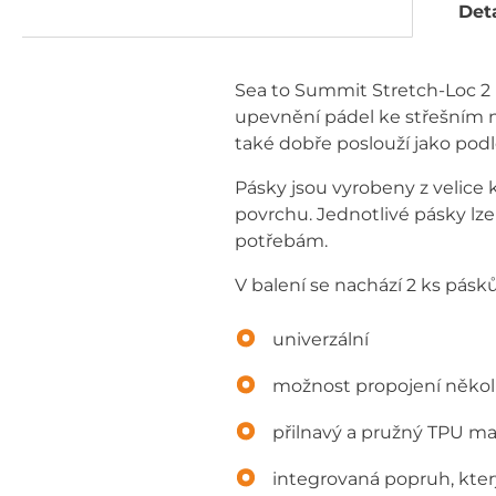
Deta
Sea to Summit Stretch-Loc 2 P
upevnění pádel ke střešním n
také dobře poslouží jako podl
Pásky jsou vyrobeny z velice 
povrchu. Jednotlivé pásky lze
potřebám.
V balení se nachází 2 ks pásků
univerzální
možnost propojení někol
přilnavý a pružný TPU ma
integrovaná popruh, kter