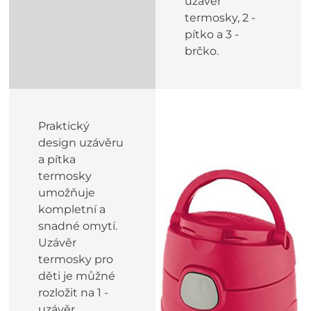
uzávěr
termosky, 2 -
pítko a 3 -
brčko.
Praktický
design uzávěru
a pítka
termosky
umožňuje
kompletní a
snadné omytí.
Uzávěr
termosky pro
děti je můžné
rozložit na 1 -
uzávěr