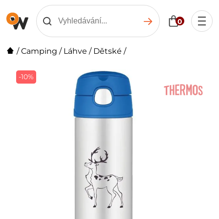
0
/
Camping
/
Láhve
/
Dětské
/
-10%