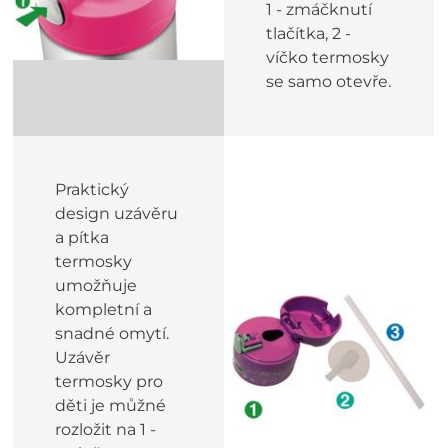
1 - zmáčknutí
tlačítka, 2 -
víčko termosky
se samo otevře.
Praktický
design uzávěru
a pítka
termosky
umožňuje
kompletní a
snadné omytí.
Uzávěr
termosky pro
děti je můžné
rozložit na 1 -