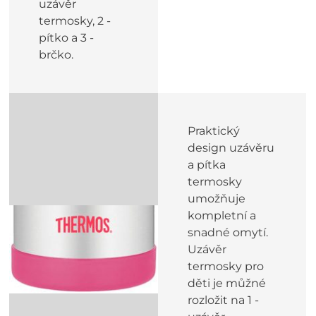
uzávěr
termosky, 2 -
pítko a 3 -
brčko.
Praktický
design uzávěru
a pítka
termosky
umožňuje
kompletní a
snadné omytí.
Uzávěr
termosky pro
děti je můžné
rozložit na 1 -