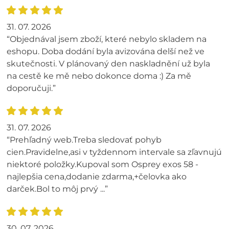
31. 07. 2026
“Objednával jsem zboží, které nebylo skladem na
eshopu. Doba dodání byla avizována delší než ve
skutečnosti. V plánovaný den naskladnění už byla
na cestě ke mě nebo dokonce doma :) Za mě
doporučuji.”
31. 07. 2026
“Prehľadný web.Treba sledovať pohyb
cien.Pravidelne,asi v tyždennom intervale sa zľavnujú
niektoré položky.Kupoval som Osprey exos 58 -
najlepšia cena,dodanie zdarma,+čelovka ako
darček.Bol to môj prvý ...”
30. 07. 2026