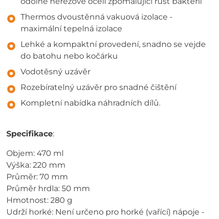
odolné nerezové oceli zpomalující růst bakterií
Thermos dvoustěnná vakuová izolace -
maximální tepelná izolace
Lehké a kompaktní provedení, snadno se vejde
do batohu nebo kočárku
Vodotěsný uzávěr
Rozebíratelný uzávěr pro snadné čištění
Kompletní nabídka náhradních dílů.
Specifikace
:
Objem: 470 ml
Výška: 220 mm
Průměr: 70 mm
Průměr hrdla: 50 mm
Hmotnost: 280 g
Udrží horké: Není určeno pro horké (vařící) nápoje -