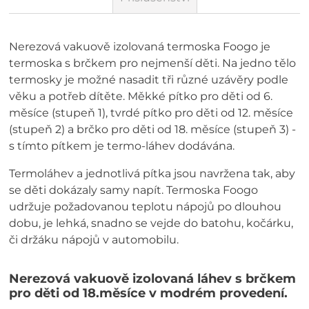
Nerezová vakuově izolovaná termoska Foogo je
termoska s brčkem pro nejmenší děti. Na jedno tělo
termosky je možné nasadit tři různé uzávěry podle
věku a potřeb dítěte. Měkké pítko pro děti od 6.
měsíce (stupeň 1), tvrdé pítko pro děti od 12. měsíce
(stupeň 2) a brčko pro děti od 18. měsíce (stupeň 3) -
s tímto pítkem je termo-láhev dodávána.
Termoláhev a jednotlivá pítka jsou navržena tak, aby
se děti dokázaly samy napít. Termoska Foogo
udržuje požadovanou teplotu nápojů po dlouhou
dobu, je lehká, snadno se vejde do batohu, kočárku,
či držáku nápojů v automobilu.
Nerezová vakuově izolovaná láhev s brčkem
pro děti od 18.měsíce v modrém provedení.