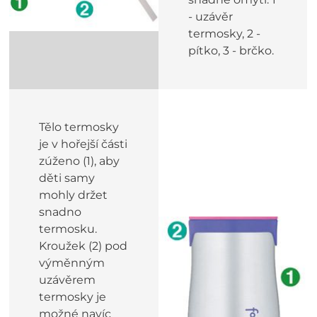
- uzávěr
termosky, 2 -
pítko, 3 - brčko.
Tělo termosky
je v hořejší části
zúženo (1), aby
děti samy
mohly držet
snadno
termosku.
Kroužek (2) pod
výměnným
uzávěrem
termosky je
možné navíc