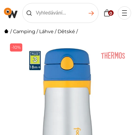
0
/
Camping
/
Láhve
/
Dětské
/
-10%