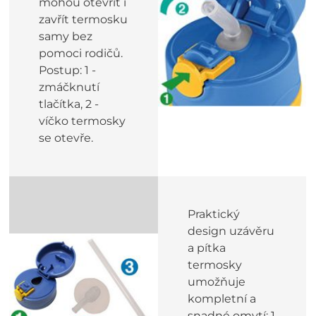
mohou otevřít i
zavřít termosku
samy bez
pomoci rodičů.
Postup: 1 -
zmáčknutí
tlačítka, 2 -
víčko termosky
se otevře.
Praktický
design uzávěru
a pítka
termosky
umožňuje
kompletní a
snadné omytí: 1