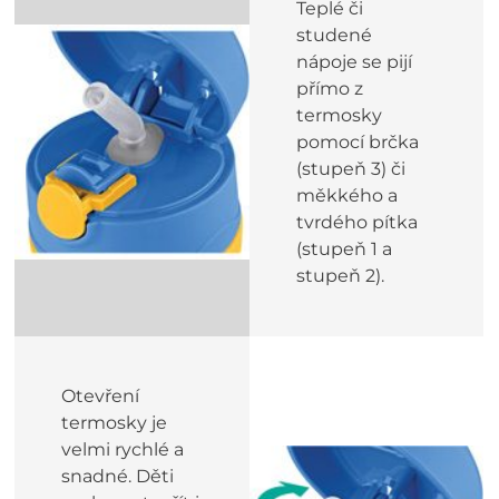
Teplé či
studené
nápoje se pijí
přímo z
termosky
pomocí brčka
(stupeň 3) či
měkkého a
tvrdého pítka
(stupeň 1 a
stupeň 2).
Otevření
termosky je
velmi rychlé a
snadné. Děti