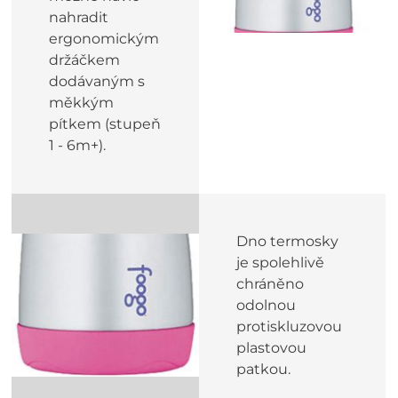
nahradit
ergonomickým
držáčkem
dodávaným s
měkkým
pítkem (stupeň
1 - 6m+).
Dno termosky
je spolehlivě
chráněno
odolnou
protiskluzovou
plastovou
patkou.