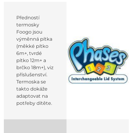
Předností
termosky
Foogo jsou
výměnná pítka
(měkké pítko
6m+, tvrdé
pítko 12m+ a
brčko 18m+), viz
příslušenství.
Termoska se
takto dokáže
adaptovat na
potřeby dítěte.