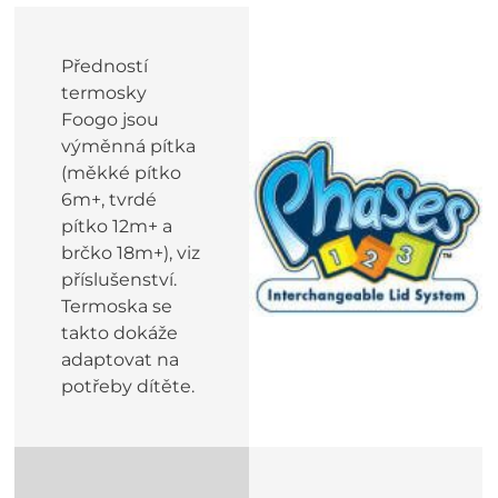
Předností
termosky
Foogo jsou
výměnná pítka
(měkké pítko
6m+, tvrdé
pítko 12m+ a
brčko 18m+), viz
příslušenství.
Termoska se
takto dokáže
adaptovat na
potřeby dítěte.