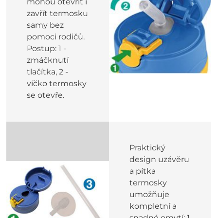
mohou otevřít i
zavřít termosku
samy bez
pomoci rodičů.
Postup: 1 -
zmáčknutí
tlačítka, 2 -
víčko termosky
se otevře.
Praktický
design uzávěru
a pítka
termosky
umožňuje
kompletní a
snadné omytí: 1