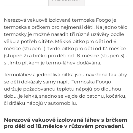
Nerezová vakuově izolovaná termoska Foogo je
termoska s brčkem pro nejmenší děti. Na jedno tělo
termosky je možné nasadit tři různé uzávěry podle
věku a potřeb dítěte. Měkké pítko pro děti od 6.
měsíce (stupeň 1), tvrdé pítko pro děti od 12. měsíce
(stupeň 2) a brčko pro děti od 18. měsíce (stupeň 3) -
s tímto pítkem je termo-láhev dodávána.
Termoláhev a jednotlivá pítka jsou navržena tak, aby
se děti dokázaly samy napít. Termoska Foogo
udržuje požadovanou teplotu nápojů po dlouhou
dobu, je lehká, snadno se vejde do batohu, kočárku,
či držáku nápojů v automobilu.
Nerezová vakuově izolovaná láhev s brčkem
pro děti od 18.měsíce v růžovém provedení.