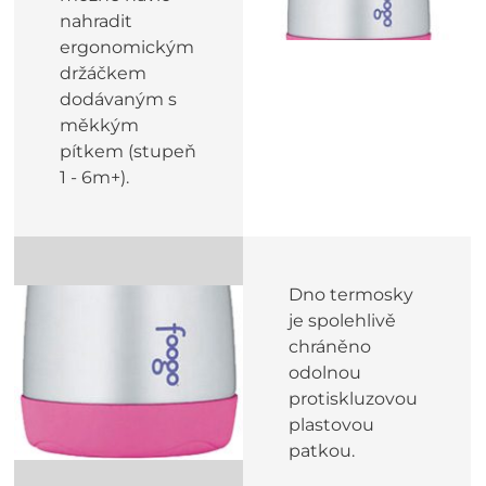
nahradit
ergonomickým
držáčkem
dodávaným s
měkkým
pítkem (stupeň
1 - 6m+).
Dno termosky
je spolehlivě
chráněno
odolnou
protiskluzovou
plastovou
patkou.