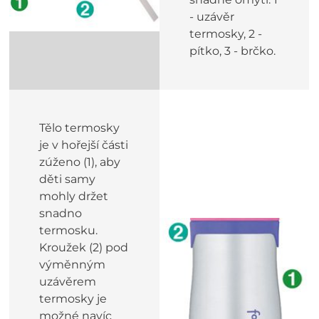
- uzávěr
termosky, 2 -
pítko, 3 - brčko.
Tělo termosky
je v hořejší části
zúženo (1), aby
děti samy
mohly držet
snadno
termosku.
Kroužek (2) pod
výměnným
uzávěrem
termosky je
možné navíc