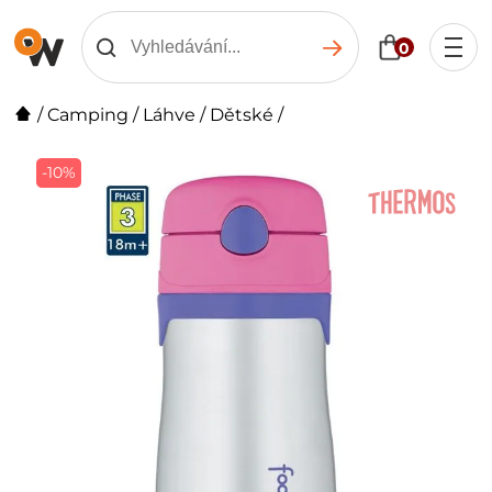
0
/
Camping
/
Láhve
/
Dětské
/
-10%