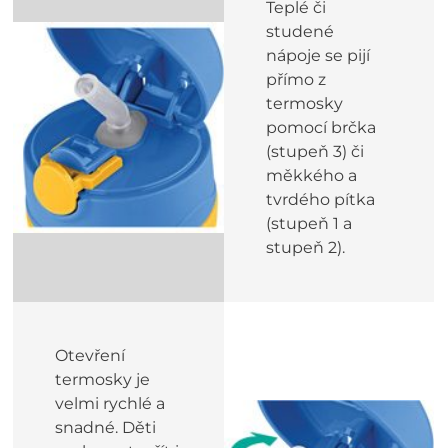
Teplé či
studené
nápoje se pijí
přímo z
termosky
pomocí brčka
(stupeň 3) či
měkkého a
tvrdého pítka
(stupeň 1 a
stupeň 2).
Otevření
termosky je
velmi rychlé a
snadné. Děti