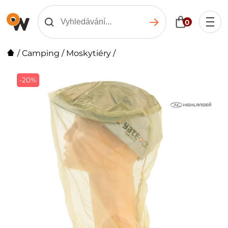
0
/
Camping
/
Moskytiéry
/
-20%