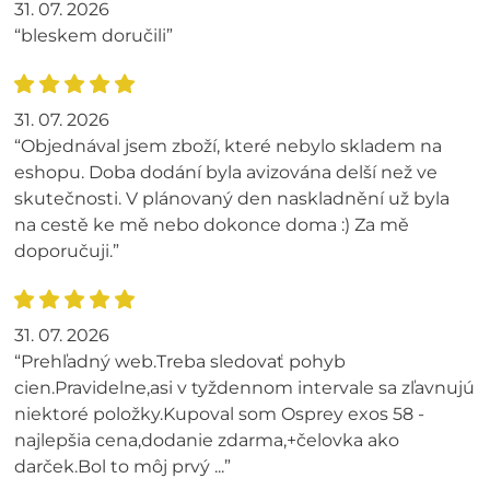
31. 07. 2026
“bleskem doručili”
31. 07. 2026
“Objednával jsem zboží, které nebylo skladem na
eshopu. Doba dodání byla avizována delší než ve
skutečnosti. V plánovaný den naskladnění už byla
na cestě ke mě nebo dokonce doma :) Za mě
doporučuji.”
31. 07. 2026
“Prehľadný web.Treba sledovať pohyb
cien.Pravidelne,asi v tyždennom intervale sa zľavnujú
niektoré položky.Kupoval som Osprey exos 58 -
najlepšia cena,dodanie zdarma,+čelovka ako
darček.Bol to môj prvý ...”