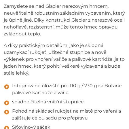
Zamyslete se nad Glacier nerezovým hrncem,
neuvěřitelně robustním základním vybavením, který
je úplně jiné. Díky konstrukci Glacier z nerezové oceli
nehořlavé, rezistentní, může tento hrnec opravdu
zvládnout teplo.
A díky praktickým detailům, jako je sklopná,
uzamykací rukojeť, užitečné stupnice a nově
výklenek pro vnoření vařiče a palivové kartridže, je to
jeden hrnec, který pohltí veškeré vybavená a bude
stále lehký.
Integrované úložiště pro 110 g / 230 g isoButane
palivové kartridže a vařič.
snadno čitelná vnitřní stupnice
Pohodlná skládací rukojeť na místě pro vaření a
zajišťuje celou sadu pro přepravu
Síťovinový sáček