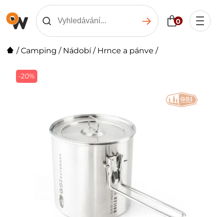
0
/
Camping
/
Nádobí
/
Hrnce a pánve
/
-20%