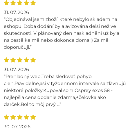
31. 07. 2026
“Objednával jsem zboží, které nebylo skladem na
eshopu. Doba dodání byla avizována delší než ve
skutečnosti. V plánovaný den naskladnění už byla
na cestě ke mě nebo dokonce doma :) Za mě
doporučuji.”
31. 07. 2026
“Prehľadný web.Treba sledovať pohyb
cien.Pravidelne,asi v tyždennom intervale sa zľavnujú
niektoré položky.Kupoval som Osprey exos 58 -
najlepšia cena,dodanie zdarma,+čelovka ako
darček.Bol to môj prvý ...”
30. 07. 2026