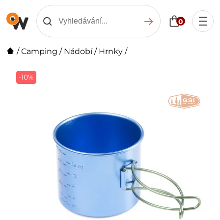
0
/
Camping
/
Nádobí
/
Hrnky
/
-10%