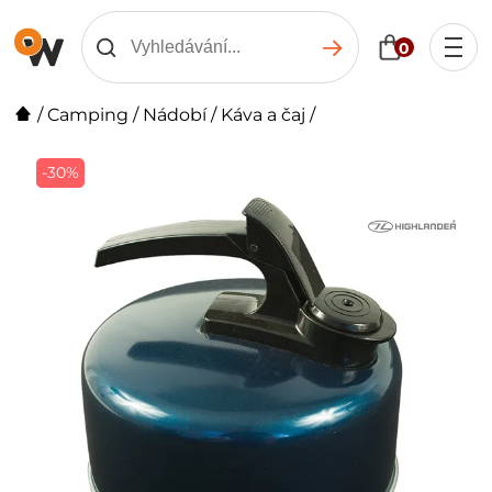
0
/
Camping
/
Nádobí
/
Káva a čaj
/
-30%