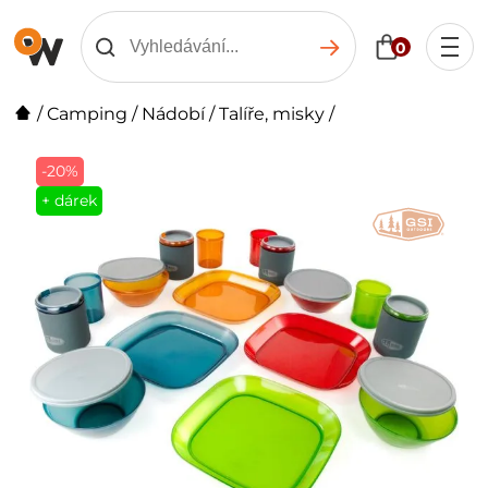
0
/
Camping
/
Nádobí
/
Talíře, misky
/
-20%
+ dárek