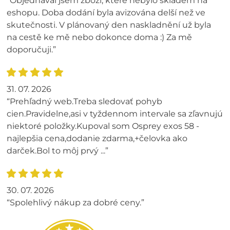
“Objednával jsem zboží, které nebylo skladem na
eshopu. Doba dodání byla avizována delší než ve
skutečnosti. V plánovaný den naskladnění už byla
na cestě ke mě nebo dokonce doma :) Za mě
doporučuji.”
31. 07. 2026
“Prehľadný web.Treba sledovať pohyb
cien.Pravidelne,asi v tyždennom intervale sa zľavnujú
niektoré položky.Kupoval som Osprey exos 58 -
najlepšia cena,dodanie zdarma,+čelovka ako
darček.Bol to môj prvý ...”
30. 07. 2026
“Spolehlivý nákup za dobré ceny.”