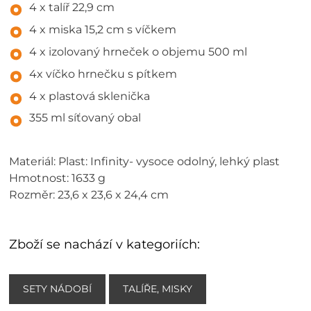
4 x talíř 22,9 cm
4 x miska 15,2 cm s víčkem
4 x izolovaný hrneček o objemu 500 ml
4x víčko hrnečku s pítkem
4 x plastová sklenička
355 ml síťovaný obal
Materiál: Plast: Infinity- vysoce odolný, lehký plast
Hmotnost: 1633 g
Rozměr: 23,6 x 23,6 x 24,4 cm
Zboží se nachází v kategoriích:
SETY NÁDOBÍ
TALÍŘE, MISKY