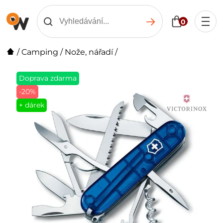
0
/
Camping
/
Nože, nářadí
/
Doprava zdarma
-20%
+ dárek