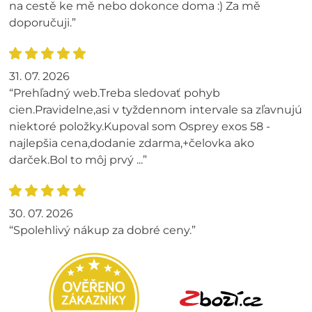
na cestě ke mě nebo dokonce doma :) Za mě
doporučuji.”
31. 07. 2026
“Prehľadný web.Treba sledovať pohyb
cien.Pravidelne,asi v tyždennom intervale sa zľavnujú
niektoré položky.Kupoval som Osprey exos 58 -
najlepšia cena,dodanie zdarma,+čelovka ako
darček.Bol to môj prvý ...”
30. 07. 2026
“Spolehlivý nákup za dobré ceny.”