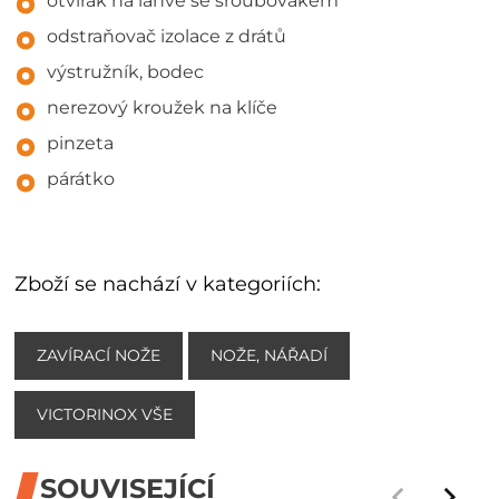
otvírák na láhve se šroubovákem
odstraňovač izolace z drátů
výstružník, bodec
nerezový kroužek na klíče
pinzeta
párátko
Zboží se nachází v kategoriích:
ZAVÍRACÍ NOŽE
NOŽE, NÁŘADÍ
VICTORINOX VŠE
SOUVISEJÍCÍ