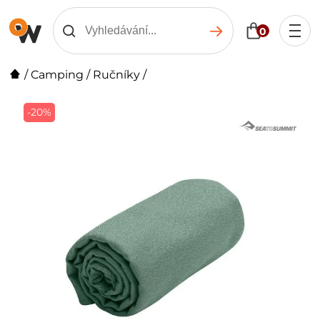
0
/
Camping
/
Ručníky
/
-20%