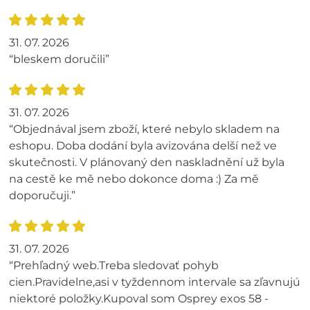
31. 07. 2026
“bleskem doručili”
31. 07. 2026
“Objednával jsem zboží, které nebylo skladem na
eshopu. Doba dodání byla avizována delší než ve
skutečnosti. V plánovaný den naskladnění už byla
na cestě ke mě nebo dokonce doma :) Za mě
doporučuji.”
31. 07. 2026
“Prehľadný web.Treba sledovať pohyb
cien.Pravidelne,asi v tyždennom intervale sa zľavnujú
niektoré položky.Kupoval som Osprey exos 58 -