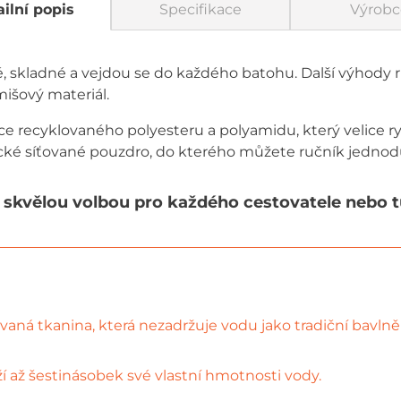
ilní popis
Specifikace
Výrobc
é, skladné a vejdou se do každého batohu. Další výhody r
mišový materiál.
e recyklovaného polyesteru a polyamidu, který velice ry
ické síťované pouzdro, do kterého můžete ručník jednodu
skvělou volbou pro každého cestovatele nebo turi
aná tkanina, která nezadržuje vodu jako tradiční bavlně
í až šestinásobek své vlastní hmotnosti vody.