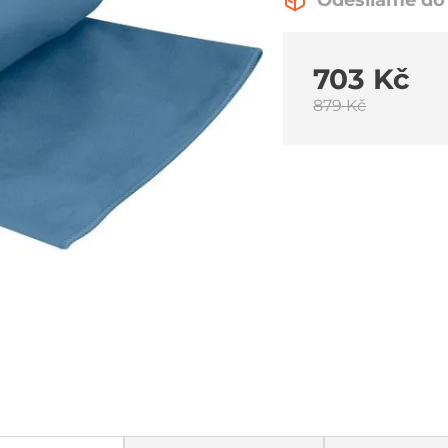
Odesíláme do 
703 Kč
879 Kč