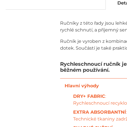
Deta
Ručníky z této řady jsou lehk
rychlé schnutí, a příjemný se
Ručník je vyroben z kombinac
dotek. Součástí je také prakt
Rychleschnoucí ručník je 
běžném používání.
DRY+ FABRIC
:
Rychleschnoucí recyklov
EXTRA ABSORBANTNÍ
:
Technické tkaniny zadrž