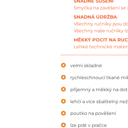
SNADNÉ SUŠENÍ
:
Smyčka na zavěšení se 
SNADNÁ ÚDRŽBA
:
Všechny ručníky jsou 
Všechny naše ručníky lz
MĚKKÝ POCIT NA RU
Lehké technické materi
velmi skladné
rychleschnoucí tkané mi
příjemný a měkký na do
lehčí a více sbalitelný ne
poutko na pověšení
lze prát v pračce