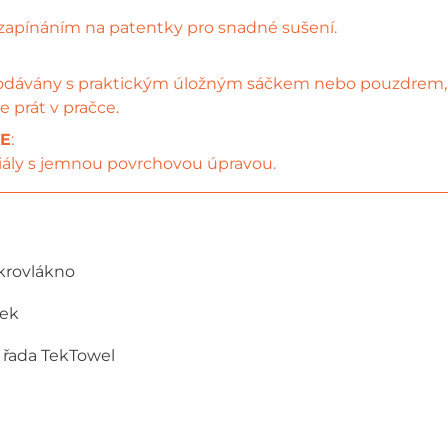
zapínáním na patentky pro snadné sušení.
dodávány s praktickým úložným sáčkem nebo pouzdrem, 
e prát v pračce.
CE
:
ály s jemnou povrchovou úpravou.
krovlákno
tek
ž řada TekTowel