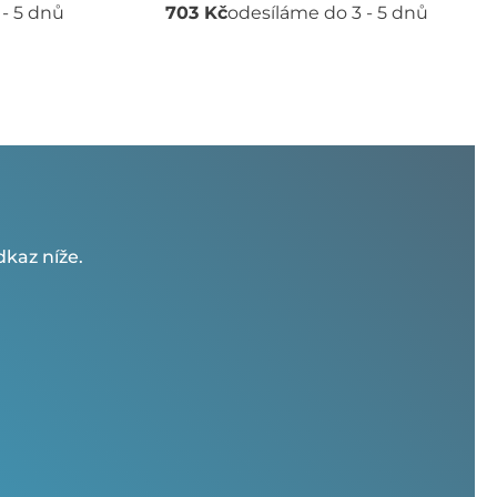
 - 5 dnů
703 Kč
odesíláme do 3 - 5 dnů
kaz níže.