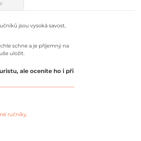
e
učníků jsou vysoká savost,
chle schne a je příjemný na
še uložit.
stu, ale oceníte ho i při
né ručníky.