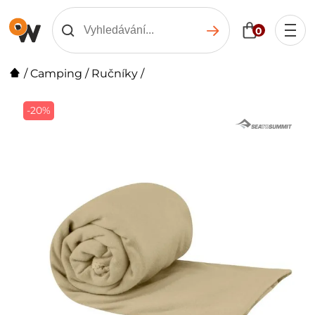
0
/
Camping
/
Ručníky
/
-20%