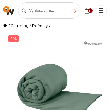
0
/
Camping
/
Ručníky
/
-20%