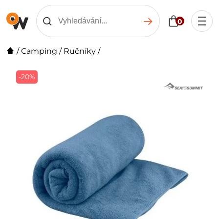
0
/
Camping
/
Ručníky
/
-20%