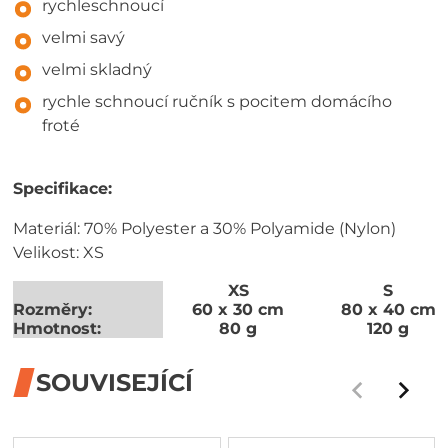
rychleschnoucí
velmi savý
velmi skladný
rychle schnoucí ručník s pocitem domácího
froté
Specifikace:
Materiál: 70% Polyester a 30% Polyamide (Nylon)
Velikost: XS
XS
S
Rozměry:
60 x 30 cm
80 x 40 cm
Hmotnost:
80 g
120 g
SOUVISEJÍCÍ