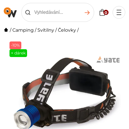
0
/
Camping
/
Svítilny
/
Čelovky
/
-10%
+ dárek