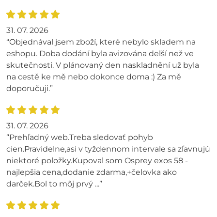
31. 07. 2026
“Objednával jsem zboží, které nebylo skladem na
eshopu. Doba dodání byla avizována delší než ve
skutečnosti. V plánovaný den naskladnění už byla
na cestě ke mě nebo dokonce doma :) Za mě
doporučuji.”
31. 07. 2026
“Prehľadný web.Treba sledovať pohyb
cien.Pravidelne,asi v tyždennom intervale sa zľavnujú
niektoré položky.Kupoval som Osprey exos 58 -
najlepšia cena,dodanie zdarma,+čelovka ako
darček.Bol to môj prvý ...”