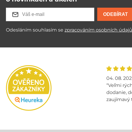
ODEBÍRAT
Odesláním souhlasím se
zpracováním osobních údaj
04. 08. 20
“Veľmi rých
dodanie, d
zaujímavý 