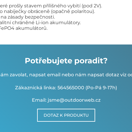
teré prošly stavem přílišného vybití (pod 2V).
 nabíječky obráceně (opačně polaritou).
e na zásady bezpečnosti.
itní chráněné Li-ion akumulátory.
LiFePO4 akumulátorů.
Potřebujete poradit?
ám zavolat, napsat email nebo nám napsat dotaz viz od
Zákaznická linka: 564565000 (Po-Pá 9-17h)
Email: jsme@outdoorweb.cz
DOTAZ K PRODUKTU