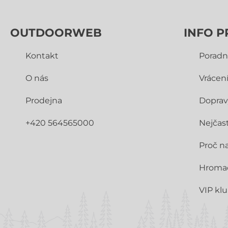
OUTDOORWEB
INFO P
Kontakt
Poradn
O nás
Vrácen
Prodejna
Doprav
+420 564565000
Nejčast
Proč n
Hroma
VIP kl