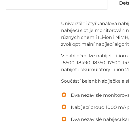
Deta
Univerzální čtyřkanálová nabí
nabíjecí slot je monitorován n
různých chemií (Li-ion i NiM
zvolí optimální nabíjecí algor
V nabíječce lze nabíjet Li-ion
18500, 18490, 18350, 17500, 1
nabíjet i akumulátory Li-ion 
Součástí balení: Nabíječka a 
Dva nezávisle monitorovan
Nabíjecí proud 1000 mA pr
Dva nezávislé nabíjecí k