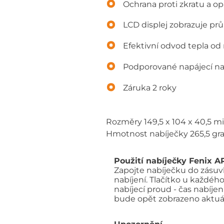
Ochrana proti zkratu a op
LCD displej zobrazuje průb
Efektivní odvod tepla od 
Podporované napájecí nap
Záruka 2 roky
Rozměry 149,5 x 104 x 40,5 m
Hmotnost nabíječky 265,5 g
Použití nabíječky Fenix 
Zapojte nabíječku do zásuvky.
nabíjení. Tlačítko u každéh
nabíjecí proud - čas nabíj
bude opět zobrazeno aktuál