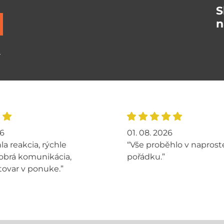
S
n
ů
26
01. 08. 2026
la reakcia, rýchle
“Vše proběhlo v napros
obrá komunikácia,
pořádku.”
tovar v ponuke.”