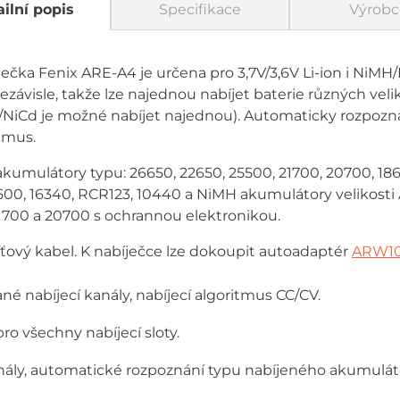
ilní popis
Specifikace
Výrobc
ječka Fenix ARE-A4 je určena pro 3,7V/3,6V Li-ion i NiM
ezávisle, takže lze najednou nabíjet baterie různých velik
H/NiCd je možné nabíjet najednou). Automaticky rozpozn
itmus.
 akumulátory typu: 26650, 22650, 25500, 21700, 20700, 186
4500, 16340, RCR123, 10440 a NiMH akumulátory velikosti A
21700 a 20700 s ochrannou elektronikou.
síťový kabel. K nabíječce lze dokoupit autoadaptér
ARW1
é nabíjecí kanály, nabíjecí algoritmus CC/CV.
o všechny nabíjecí sloty.
anály, automatické rozpoznání typu nabíjeného akumulát