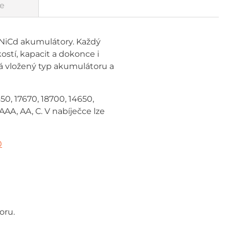
e
H/NiCd akumulátory. Každý
ostí, kapacit a dokonce i
á vložený typ akumulátoru a
50, 17670, 18700, 14650,
AA, AA, C. V nabíječce lze
0
oru.