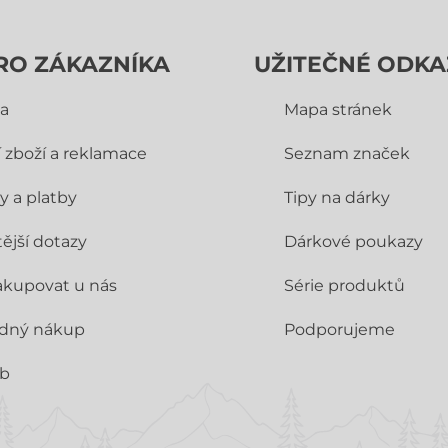
RO ZÁKAZNÍKA
UŽITEČNÉ ODKA
a
Mapa stránek
í zboží a reklamace
Seznam značek
y a platby
Tipy na dárky
ější dotazy
Dárkové poukazy
akupovat u nás
Série produktů
dný nákup
Podporujeme
ub