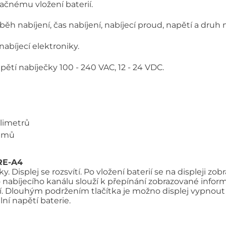
ačnému vložení baterií.
ěh nabíjení, čas nabíjení, nabíjecí proud, napětí a druh 
nabíjecí elektroniky.
ětí nabíječky 100 - 240 VAC, 12 - 24 VDC.
ilimetrů
ramů
ARE-A4
 Displej se rozsvítí. Po vložení baterií se na displeji zobr
o nabíjecího kanálu slouží k přepínání zobrazované inform
ení. Dlouhým podržením tlačítka je možno displej vypnou
ní napětí baterie.