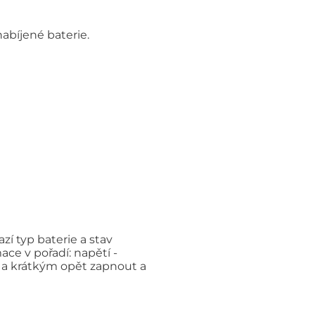
nabíjené baterie.
azí typ baterie a stav
ace v pořadí: napětí -
t a krátkým opět zapnout a