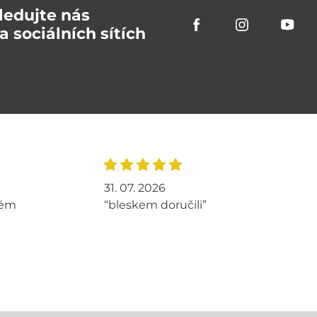
ledujte nás
a sociálních sítích
31. 07. 2026
tém
“bleskem doručili”