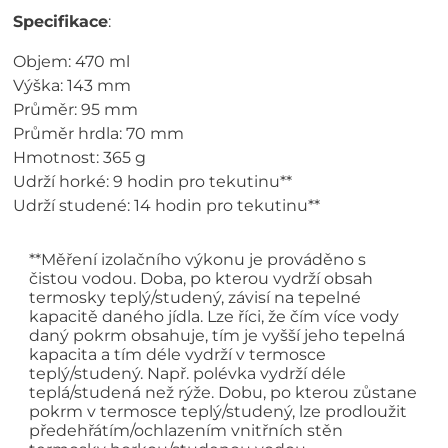
Specifikace
:
Objem: 470 ml
Výška: 143 mm
Průměr: 95 mm
Průměr hrdla: 70 mm
Hmotnost: 365 g
Udrží horké: 9 hodin pro tekutinu**
Udrží studené: 14 hodin pro tekutinu**
**Měření izolačního výkonu je prováděno s
čistou vodou. Doba, po kterou vydrží obsah
termosky teplý/studený, závisí na tepelné
kapacitě daného jídla. Lze říci, že čím více vody
daný pokrm obsahuje, tím je vyšší jeho tepelná
kapacita a tím déle vydrží v termosce
teplý/studený. Např. polévka vydrží déle
teplá/studená než rýže. Dobu, po kterou zůstane
pokrm v termosce teplý/studený, lze prodloužit
předehřátím/ochlazením vnitřních stěn