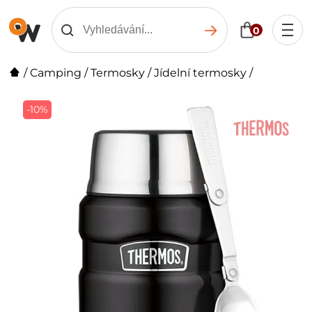
0
/
Camping
/
Termosky
/
Jídelní termosky
/
-10%