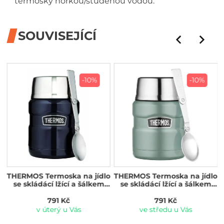
termosky horkou/studenou vodou.
SOUVISEJÍCÍ
-10%
-10%
o
THERMOS Termoska na jídlo
THERMOS Termoska na jídlo
se skládácí lžící a šálkem
se skládácí lžící a šálkem
470 ml tmavě modrá
470 ml Duck Egg
791 Kč
791 Kč
v úterý u Vás
ve středu u Vás