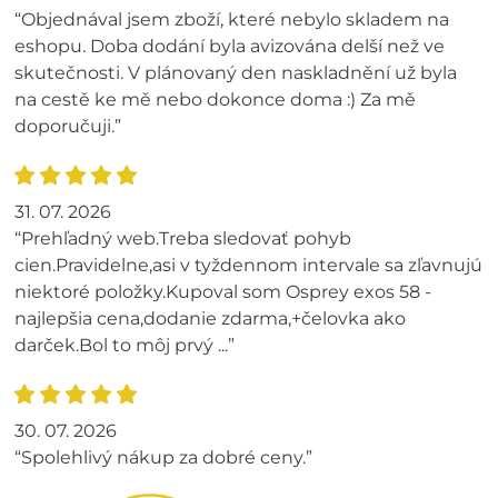
“Objednával jsem zboží, které nebylo skladem na
eshopu. Doba dodání byla avizována delší než ve
skutečnosti. V plánovaný den naskladnění už byla
na cestě ke mě nebo dokonce doma :) Za mě
doporučuji.”
31. 07. 2026
“Prehľadný web.Treba sledovať pohyb
cien.Pravidelne,asi v tyždennom intervale sa zľavnujú
niektoré položky.Kupoval som Osprey exos 58 -
najlepšia cena,dodanie zdarma,+čelovka ako
darček.Bol to môj prvý ...”
30. 07. 2026
“Spolehlivý nákup za dobré ceny.”