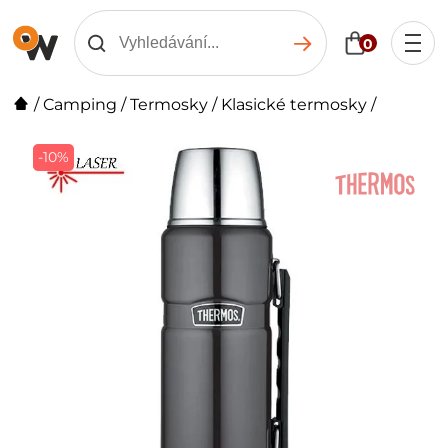
0
/
Camping
/
Termosky
/
Klasické termosky
/
-10%