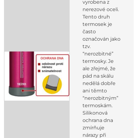
vyrobena z
nerezové oceli.
Tento druh
termosek je
často
označován jako
tzv.
“nerozbitné”
termosky. Je
ale zřejmé, že
pád na skálu
nedělá dobře
ani těmto
“nerozbitným”
termoskám.
Silikonová
ochrana dna
zmírňuje
nárazy při