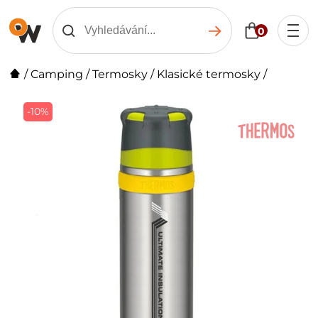
0
/
Camping
/
Termosky
/
Klasické termosky
/
-10%