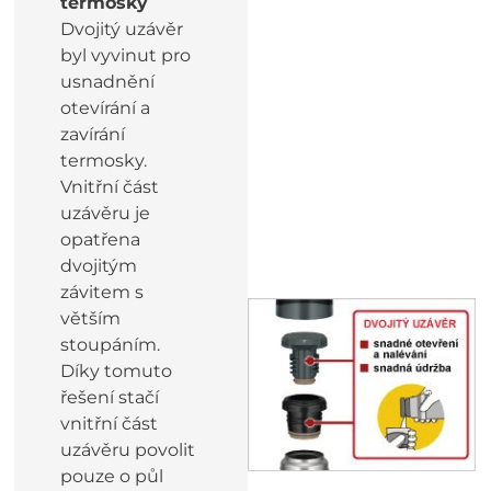
termosky
Dvojitý uzávěr
byl vyvinut pro
usnadnění
otevírání a
zavírání
termosky.
Vnitřní část
uzávěru je
opatřena
dvojitým
závitem s
větším
stoupáním.
Díky tomuto
řešení stačí
vnitřní část
uzávěru povolit
pouze o půl