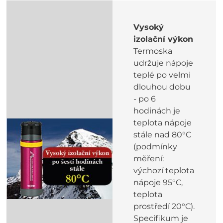
Vysoký
izolační výkon
Termoska
udržuje nápoje
teplé po velmi
dlouhou dobu
- po 6
hodinách je
teplota nápoje
stále nad 80°C
(podmínky
měření:
výchozí teplota
nápoje 95°C,
teplota
prostředí 20°C).
Specifikum je