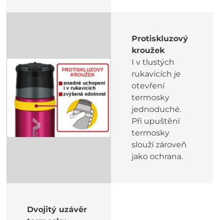
Protiskluzový
kroužek
I v tlustých
rukavicích je
otevření
termosky
jednoduché.
Při upuštění
termosky
slouží zároveň
jako ochrana.
Dvojitý uzávěr