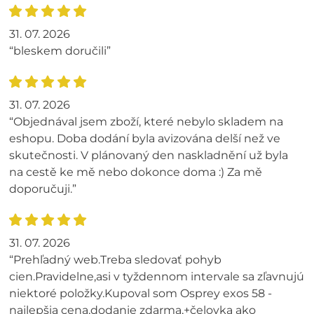
31. 07. 2026
“bleskem doručili”
31. 07. 2026
“Objednával jsem zboží, které nebylo skladem na
eshopu. Doba dodání byla avizována delší než ve
skutečnosti. V plánovaný den naskladnění už byla
na cestě ke mě nebo dokonce doma :) Za mě
doporučuji.”
31. 07. 2026
“Prehľadný web.Treba sledovať pohyb
cien.Pravidelne,asi v tyždennom intervale sa zľavnujú
niektoré položky.Kupoval som Osprey exos 58 -
najlepšia cena,dodanie zdarma,+čelovka ako