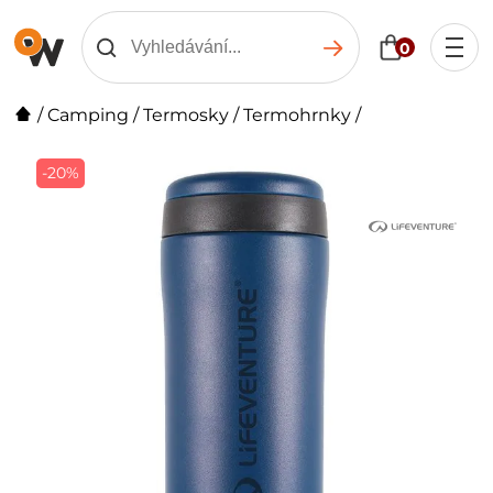
0
/
Camping
/
Termosky
/
Termohrnky
/
-20%