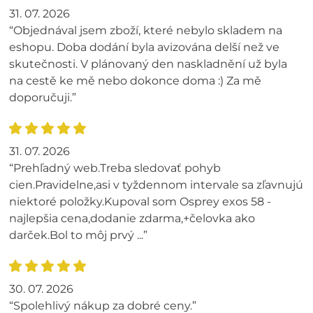
31. 07. 2026
“Objednával jsem zboží, které nebylo skladem na
eshopu. Doba dodání byla avizována delší než ve
skutečnosti. V plánovaný den naskladnění už byla
na cestě ke mě nebo dokonce doma :) Za mě
doporučuji.”
31. 07. 2026
“Prehľadný web.Treba sledovať pohyb
cien.Pravidelne,asi v tyždennom intervale sa zľavnujú
niektoré položky.Kupoval som Osprey exos 58 -
najlepšia cena,dodanie zdarma,+čelovka ako
darček.Bol to môj prvý ...”
30. 07. 2026
“Spolehlivý nákup za dobré ceny.”