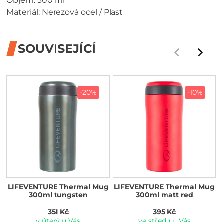
Objem: 300 ml
Materiál: Nerezová ocel / Plast
SOUVISEJÍCÍ
-20%
-10%
LIFEVENTURE Thermal Mug
LIFEVENTURE Thermal Mug
300ml tungsten
300ml matt red
351 Kč
395 Kč
v úterý u Vás
ve středu u Vás