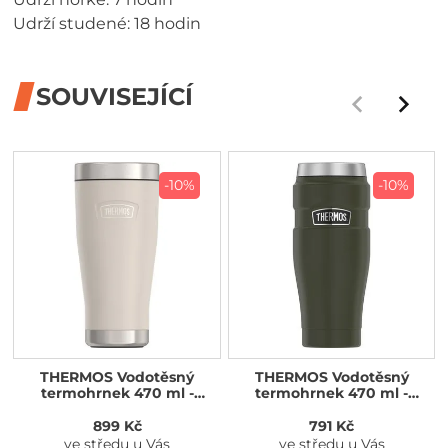
Udrží studené: 18 hodin
SOUVISEJÍCÍ
-10%
-10%
THERMOS Vodotěsný
THERMOS Vodotěsný
termohrnek 470 ml -
termohrnek 470 ml -
sandstone (pískovcová)
vojenská zelená
899 Kč
791 Kč
ve středu u Vás
ve středu u Vás