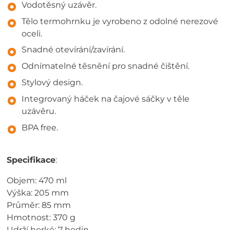
Vodotěsný uzávěr.
Tělo termohrnku je vyrobeno z odolné nerezové
oceli.
Snadné otevírání/zavírání.
Odnímatelné těsnění pro snadné čištění.
Stylový design.
Integrovaný háček na čajové sáčky v těle
uzávěru.
BPA free.
Specifikace
:
Objem: 470 ml
Výška: 205 mm
Průměr: 85 mm
Hmotnost: 370 g
Udrží horké: 7 hodin