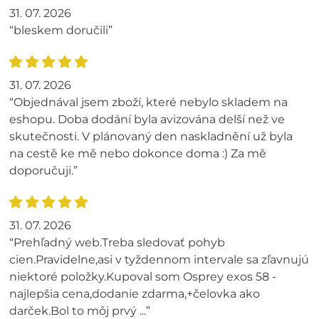
31. 07. 2026
“bleskem doručili”
31. 07. 2026
“Objednával jsem zboží, které nebylo skladem na
eshopu. Doba dodání byla avizována delší než ve
skutečnosti. V plánovaný den naskladnění už byla
na cestě ke mě nebo dokonce doma :) Za mě
doporučuji.”
31. 07. 2026
“Prehľadný web.Treba sledovať pohyb
cien.Pravidelne,asi v tyždennom intervale sa zľavnujú
niektoré položky.Kupoval som Osprey exos 58 -
najlepšia cena,dodanie zdarma,+čelovka ako
darček.Bol to môj prvý ...”