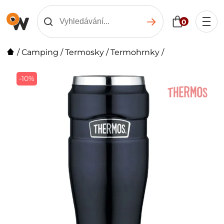
0
/
Camping
/
Termosky
/
Termohrnky
/
-10%