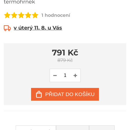
termohrnek
1 hodnocení
v úterý 11. 8. u Vás
791 Kč
879 Kč
PŘIDAT DO KOŠÍKU