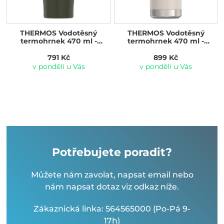
THERMOS Vodotěsný
THERMOS Vodotěsný
termohrnek 470 ml -
termohrnek 470 ml -
vojenská zelená
sandstone (pískovcová)
791 Kč
899 Kč
v pondělí u Vás
v pondělí u Vás
Potřebujete poradit?
Můžete nám zavolat, napsat email nebo
nám napsat dotaz viz odkaz níže.
Zákaznická linka: 564565000 (Po-Pá 9-
17h)