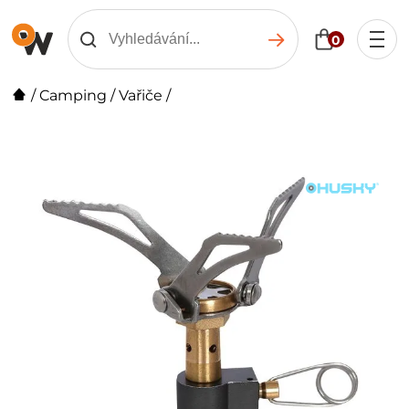
0
/
Camping
/
Vařiče
/