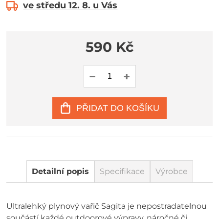
ve středu 12. 8. u Vás
590 Kč
PŘIDAT DO KOŠÍKU
Detailní popis
Specifikace
Výrobce
Ultralehký plynový vařič Sagita je nepostradatelnou
součástí každé outdoorové výpravy, náročné či