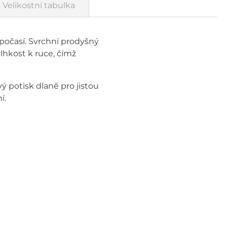
Velikostní tabulka
očasí. Svrchní prodyšný
lhkost k ruce, čímž
ý potisk dlaně pro jistou
í.