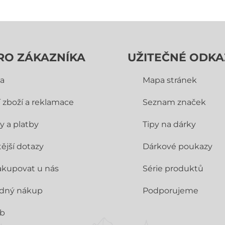
RO ZÁKAZNÍKA
UŽITEČNÉ ODKA
a
Mapa stránek
í zboží a reklamace
Seznam značek
y a platby
Tipy na dárky
ější dotazy
Dárkové poukazy
akupovat u nás
Série produktů
dný nákup
Podporujeme
ub