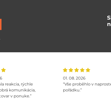
S
n
ů
26
01. 08. 2026
la reakcia, rýchle
“Vše proběhlo v napros
obrá komunikácia,
pořádku.”
tovar v ponuke.”