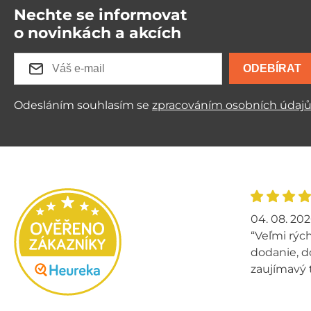
Nechte se informovat
o novinkách a akcích
ODEBÍRAT
Odesláním souhlasím se
zpracováním osobních údaj
04. 08. 20
“Veľmi rých
dodanie, d
zaujímavý 