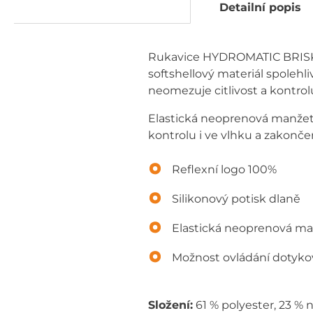
Detailní popis
Rukavice HYDROMATIC BRISKER
softshellový materiál spoleh
neomezuje citlivost a kontrol
Elastická neoprenová manžeta 
kontrolu i ve vlhku a zakonč
Reflexní logo 100%
Silikonový potisk dlaně
Elastická neoprenová m
Možnost ovládání dotykov
Složení:
61 % polyester, 23 % 