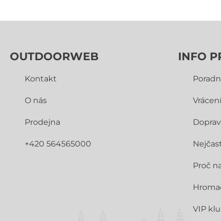
OUTDOORWEB
INFO P
Kontakt
Poradn
O nás
Vrácen
Prodejna
Doprav
+420 564565000
Nejčast
Proč n
Hroma
VIP kl