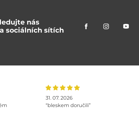
ledujte nás
a sociálních sítích
31. 07. 2026
tém
“bleskem doručili”