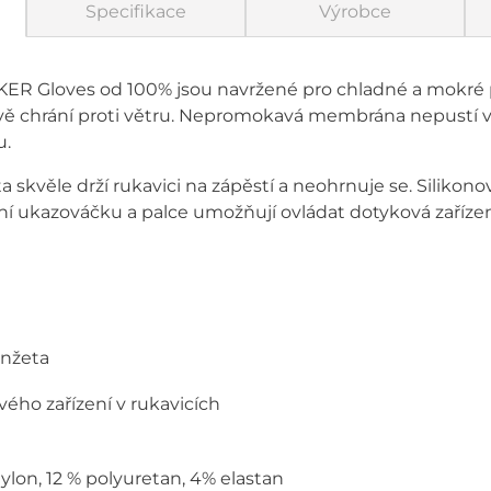
Specifikace
Výrobce
 Gloves od 100% jsou navržené pro chladné a mokré p
livě chrání proti větru. Nepromokavá membrána nepustí v
u.
skvěle drží rukavici na zápěstí a neohrnuje se. Silikonov
ení ukazováčku a palce umožňují ovládat dotyková zařízen
anžeta
ého zařízení v rukavicích
nylon, 12 % polyuretan, 4% elastan