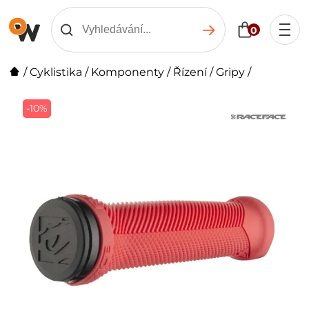
0
/
Cyklistika
/
Komponenty
/
Řízení
/
Gripy
/
-10%