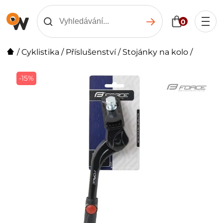
0
/
Cyklistika
/
Příslušenství
/
Stojánky na kolo
/
-15%