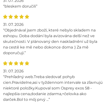
31. 07. 2026
“bleskem doručili”
31. 07. 2026
“Objednával jsem zboží, které nebylo skladem na
eshopu. Doba dodání byla avizována delší než ve
skutečnosti. V plánovaný den naskladnění už byla
na cestě ke mě nebo dokonce doma :) Za mě
doporučuji.”
31. 07. 2026
“Prehľadný web.Treba sledovať pohyb
cien.Pravidelne,asi v tyždennom intervale sa zľavnujú
niektoré položky.Kupoval som Osprey exos 58 -
najlepšia cena,dodanie zdarma,+čelovka ako
darček.Bol to môj prvý ...”