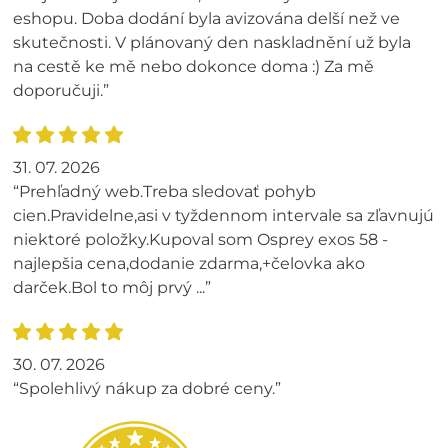
eshopu. Doba dodání byla avizována delší než ve
skutečnosti. V plánovaný den naskladnění už byla
na cestě ke mě nebo dokonce doma :) Za mě
doporučuji.”
31. 07. 2026
“Prehľadný web.Treba sledovať pohyb
cien.Pravidelne,asi v tyždennom intervale sa zľavnujú
niektoré položky.Kupoval som Osprey exos 58 -
najlepšia cena,dodanie zdarma,+čelovka ako
darček.Bol to môj prvý ...”
30. 07. 2026
“Spolehlivý nákup za dobré ceny.”