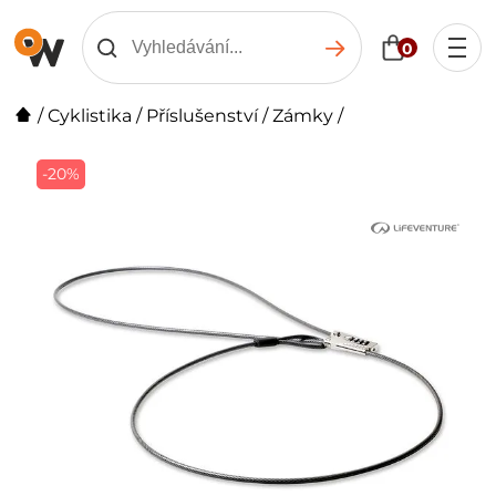
0
/
Cyklistika
/
Příslušenství
/
Zámky
/
-20%