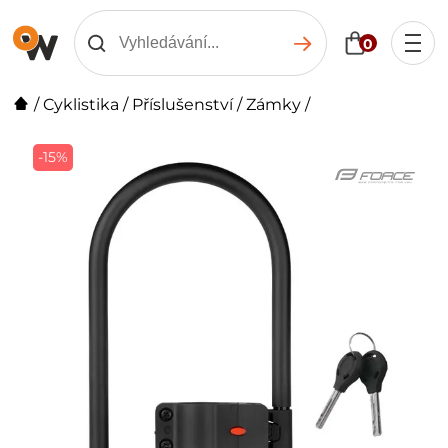
0
/
Cyklistika
/
Příslušenství
/
Zámky
/
-15%