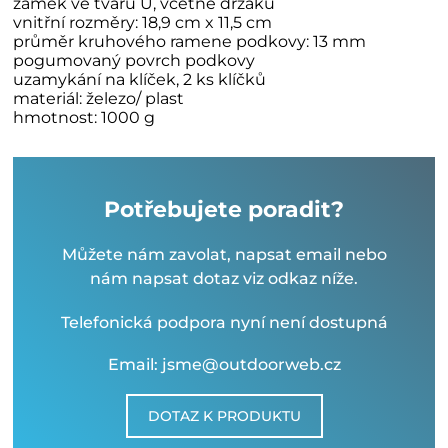
zámek ve tvaru U, včetně držáku
vnitřní rozměry: 18,9 cm x 11,5 cm
průměr kruhového ramene podkovy: 13 mm
pogumovaný povrch podkovy
uzamykání na klíček, 2 ks klíčků
materiál: železo/ plast
hmotnost: 1000 g
Potřebujete poradit?
Můžete nám zavolat, napsat email nebo
nám napsat dotaz viz odkaz níže.
Telefonická podpora nyní není dostupná
Email: jsme@outdoorweb.cz
DOTAZ K PRODUKTU