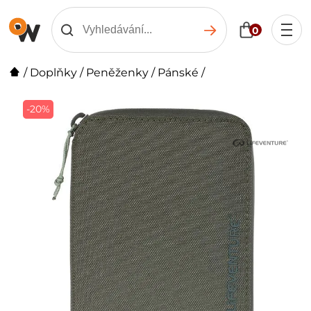
0
/
Doplňky
/
Peněženky
/
Pánské
/
-20%