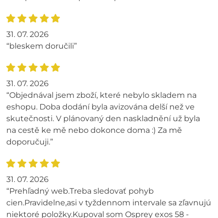
31. 07. 2026
“bleskem doručili”
31. 07. 2026
“Objednával jsem zboží, které nebylo skladem na
eshopu. Doba dodání byla avizována delší než ve
skutečnosti. V plánovaný den naskladnění už byla
na cestě ke mě nebo dokonce doma :) Za mě
doporučuji.”
31. 07. 2026
“Prehľadný web.Treba sledovať pohyb
cien.Pravidelne,asi v tyždennom intervale sa zľavnujú
niektoré položky.Kupoval som Osprey exos 58 -