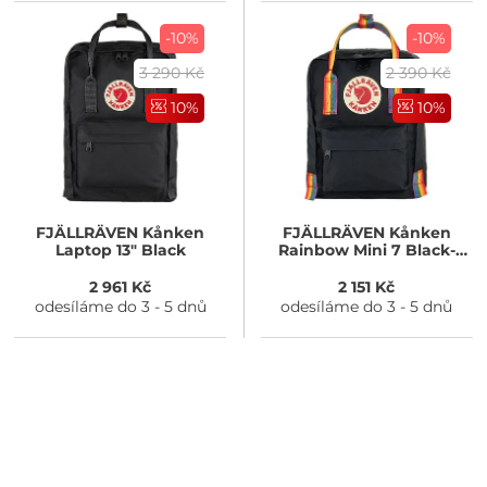
-10%
-10%
3 290 Kč
2 390 Kč
10%
10%
FJÄLLRÄVEN
Kånken
FJÄLLRÄVEN
Kånken
Laptop 13" Black
Rainbow Mini 7 Black-
Rainbow Pattern
2 961 Kč
2 151 Kč
odesíláme do 3 - 5 dnů
odesíláme do 3 - 5 dnů