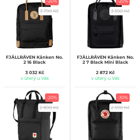
-20%
-20%
3 790 Kč
3 590 Kč
FJÄLLRÄVEN
Kånken No.
FJÄLLRÄVEN
Kånken No.
2 16 Black
2 7 Black Mini Black
3 032 Kč
2 872 Kč
v úterý u Vás
v úterý u Vás
-20%
-30%
2 890 Kč
2 590 Kč