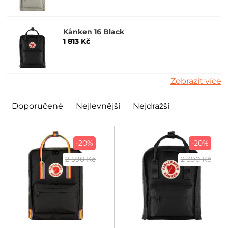
Kånken 16 Black
1 813 Kč
Zobrazit více
Doporučené
Nejlevnější
Nejdražší
-20%
-20%
2 590 Kč
2 390 Kč