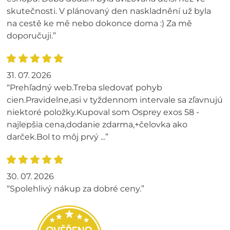
skutečnosti. V plánovaný den naskladnění už byla
na cestě ke mě nebo dokonce doma :) Za mě
doporučuji.”
31. 07. 2026
“Prehľadný web.Treba sledovať pohyb
cien.Pravidelne,asi v tyždennom intervale sa zľavnujú
niektoré položky.Kupoval som Osprey exos 58 -
najlepšia cena,dodanie zdarma,+čelovka ako
darček.Bol to môj prvý ...”
30. 07. 2026
“Spolehlivý nákup za dobré ceny.”