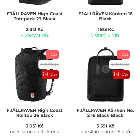
FJÄLLRÄVEN
High Coast
FJÄLLRÄVEN
Kånken 16
Totepack 23 Black
Black
2 312 Kč
1 813 Kč
v úterý u Vás
v úterý u Vás
-10%
-10%
3 390 Kč
3 990 Kč
10%
10%
FJÄLLRÄVEN
High Coast
FJÄLLRÄVEN
Kånken No.
Rolltop 26 Black
2 16 Black Black
3 051 Kč
3 591 Kč
odesíláme do 3 - 5 dnů
odesíláme do 3 - 5 dnů