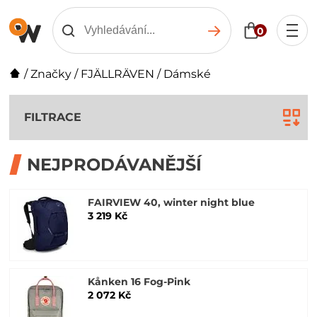
0
/
Značky
/
FJÄLLRÄVEN
/
Dámské
FILTRACE
NEJPRODÁVANĚJŠÍ
FAIRVIEW 40, winter night blue
3 219 Kč
Kånken 16 Fog-Pink
2 072 Kč