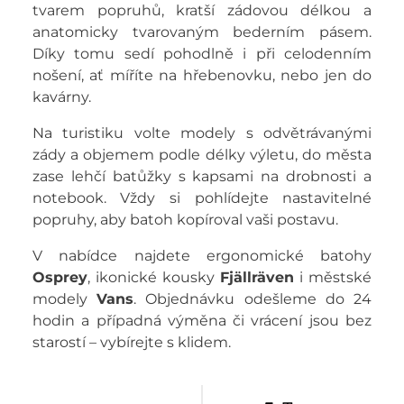
tvarem popruhů, kratší zádovou délkou a
anatomicky tvarovaným bederním pásem.
Díky tomu sedí pohodlně i při celodenním
nošení, ať míříte na hřebenovku, nebo jen do
kavárny.
Na turistiku volte modely s odvětrávanými
zády a objemem podle délky výletu, do města
zase lehčí batůžky s kapsami na drobnosti a
notebook. Vždy si pohlídejte nastavitelné
popruhy, aby batoh kopíroval vaši postavu.
V nabídce najdete ergonomické batohy
Osprey
, ikonické kousky
Fjällräven
i městské
modely
Vans
. Objednávku odešleme do 24
hodin a případná výměna či vrácení jsou bez
starostí – vybírejte s klidem.