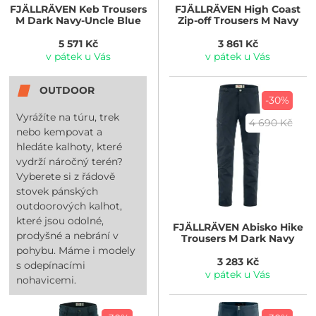
FJÄLLRÄVEN
Keb Trousers
FJÄLLRÄVEN
High Coast
M Dark Navy-Uncle Blue
Zip-off Trousers M Navy
5 571 Kč
3 861 Kč
v pátek u Vás
v pátek u Vás
OUTDOOR
-30%
Vyrážíte na túru, trek
4 690 Kč
nebo kempovat a
hledáte kalhoty, které
vydrží náročný terén?
Vyberete si z řádově
stovek pánských
outdoorových kalhot,
které jsou odolné,
FJÄLLRÄVEN
Abisko Hike
prodyšné a nebrání v
Trousers M Dark Navy
pohybu. Máme i modely
3 283 Kč
s odepínacími
v pátek u Vás
nohavicemi.