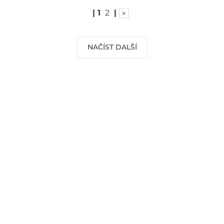
|
1
2
|
»
NAČÍST DALŠÍ
DOPRAVA ZDARMA
Vaše objednávky od 999 Kč v ČR a SR
Vám dopravíme ZDARMA.