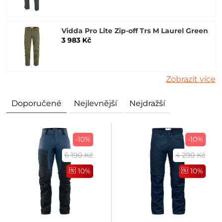
Vidda Pro Lite Zip-off Trs M Laurel Green
3 983 Kč
Zobrazit více
Doporučené
Nejlevnější
Nejdražší
-10%
-10%
6 190 Kč
4 290 Kč
10%
10%