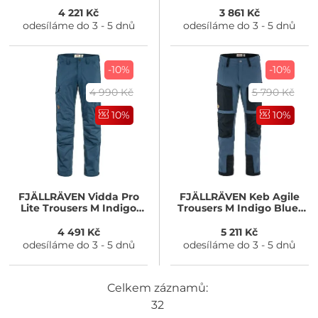
4 221 Kč
3 861 Kč
odesíláme do 3 - 5 dnů
odesíláme do 3 - 5 dnů
-10%
-10%
4 990 Kč
5 790 Kč
10%
10%
FJÄLLRÄVEN
Vidda Pro
FJÄLLRÄVEN
Keb Agile
Lite Trousers M Indigo
Trousers M Indigo Blue-
Blue
Dark Navy
4 491 Kč
5 211 Kč
odesíláme do 3 - 5 dnů
odesíláme do 3 - 5 dnů
Celkem záznamů:
32