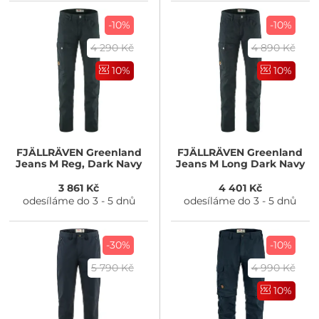
-10%
-10%
4 290 Kč
4 890 Kč
10%
10%
FJÄLLRÄVEN
Greenland
FJÄLLRÄVEN
Greenland
Jeans M Reg, Dark Navy
Jeans M Long Dark Navy
3 861 Kč
4 401 Kč
odesíláme do 3 - 5 dnů
odesíláme do 3 - 5 dnů
-30%
-10%
5 790 Kč
4 990 Kč
10%