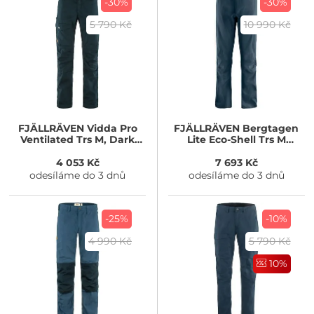
-30%
-30%
5 790 Kč
10 990 Kč
FJÄLLRÄVEN
Vidda Pro
FJÄLLRÄVEN
Bergtagen
Ventilated Trs M, Dark
Lite Eco-Shell Trs M
Navy
Mountain Blue
4 053 Kč
7 693 Kč
odesíláme do 3 dnů
odesíláme do 3 dnů
-25%
-10%
4 990 Kč
5 790 Kč
10%