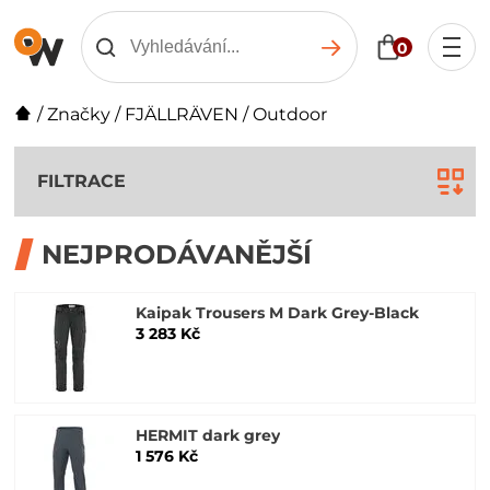
0
/
Značky
/
FJÄLLRÄVEN
/
Outdoor
FILTRACE
NEJPRODÁVANĚJŠÍ
Kaipak Trousers M Dark Grey-Black
3 283 Kč
HERMIT dark grey
1 576 Kč