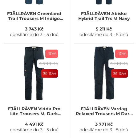
FJÄLLRÄVEN
Greenland
FJÄLLRÄVEN
Abisko
Trail Trousers M Indigo
Hybrid Trail Trs M Navy
Blue-Dark Navy
3 743 Kč
5 211 Kč
odesíláme do 3 - 5 dnů
odesíláme do 3 - 5 dnů
-10%
-10%
4 990 Kč
4 190 Kč
10%
10%
FJÄLLRÄVEN
Vidda Pro
FJÄLLRÄVEN
Vardag
Lite Trousers M, Dark
Relaxed Trousers M Dark
Navy
Navy
4 491 Kč
3 771 Kč
odesíláme do 3 - 5 dnů
odesíláme do 3 - 5 dnů