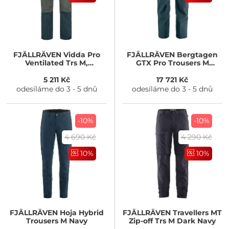
FJÄLLRÄVEN
Vidda Pro
FJÄLLRÄVEN
Bergtagen
Ventilated Trs M,
GTX Pro Trousers M
Mountain Blue-Basalt
Mountain Blue
5 211 Kč
17 721 Kč
odesíláme do 3 - 5 dnů
odesíláme do 3 - 5 dnů
-10%
-10%
4 690 Kč
4 290 Kč
10%
10%
FJÄLLRÄVEN
Hoja Hybrid
FJÄLLRÄVEN
Travellers MT
Trousers M Navy
Zip-off Trs M Dark Navy