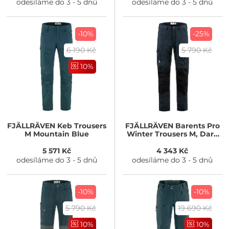
odesíláme do 3 - 5 dnů
odesíláme do 3 - 5 dnů
-10%
-25%
6 190 Kč
5 790 Kč
10%
FJÄLLRÄVEN
Keb Trousers
FJÄLLRÄVEN
Barents Pro
M Mountain Blue
Winter Trousers M, Dark
Navy
5 571 Kč
4 343 Kč
odesíláme do 3 - 5 dnů
odesíláme do 3 - 5 dnů
-10%
-10%
5 790 Kč
19 690 Kč
10%
10%