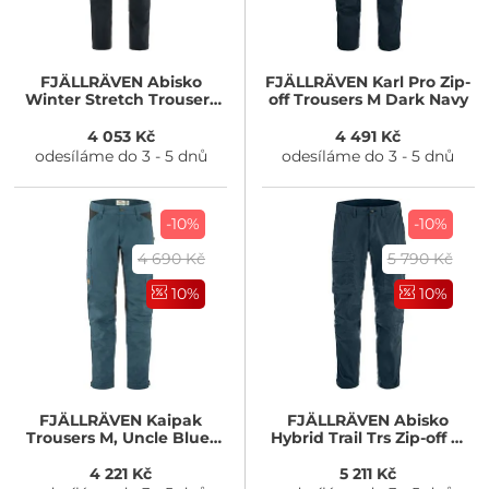
FJÄLLRÄVEN
Abisko
FJÄLLRÄVEN
Karl Pro Zip-
Winter Stretch Trousers
off Trousers M Dark Navy
M, Dark Navy
4 053 Kč
4 491 Kč
odesíláme do 3 - 5 dnů
odesíláme do 3 - 5 dnů
-10%
-10%
4 690 Kč
5 790 Kč
10%
10%
FJÄLLRÄVEN
Kaipak
FJÄLLRÄVEN
Abisko
Trousers M, Uncle Blue-
Hybrid Trail Trs Zip-off M
Dark Grey
Navy
4 221 Kč
5 211 Kč