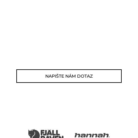
POTŘEBUJETE PORADIT?
Můžete nám zavolat, napsat email nebo
nám napsat dotaz viz odkaz níže.
Zákaznická linka: 564 565 000 (Po-Pá 9-
17h)
E-mail: jsme@outdoorweb.cz
NAPIŠTE NÁM DOTAZ