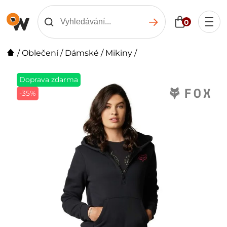
0
/
Oblečení
/
Dámské
/
Mikiny
/
Doprava zdarma
-35%