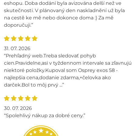
eshopu. Doba dodání byla avizována delší než ve
skutečnosti. V plánovaný den naskladnění už byla
na cestě ke mě nebo dokonce doma :) Za mě
doporučuji.”
31. 07. 2026
“Prehľadný web.Treba sledovať pohyb
cien.Pravidelne,asi v tyždennom intervale sa zľavnujú
niektoré položky.Kupoval som Osprey exos 58 -
najlepšia cena,dodanie zdarma,+čelovka ako
darček.Bol to môj prvý ...”
30. 07. 2026
“Spolehlivý nákup za dobré ceny.”