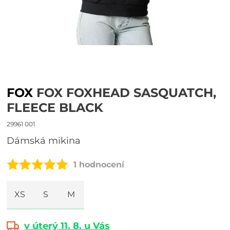
FOX
FOX FOXHEAD SASQUATCH,
FLEECE BLACK
29961 001
dámská mikina
1 hodnocení
XS
S
M
v úterý 11. 8. u Vás