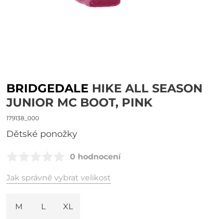
BRIDGEDALE
HIKE ALL SEASON
JUNIOR MC BOOT, PINK
179138_000
dětské ponožky
0 hodnocení
Jak správně vybrat velikost
M
L
XL