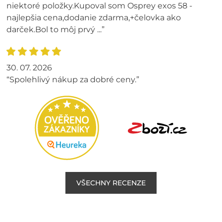
niektoré položky.Kupoval som Osprey exos 58 -
najlepšia cena,dodanie zdarma,+čelovka ako
darček.Bol to môj prvý ...”
30. 07. 2026
“Spolehlivý nákup za dobré ceny.”
VŠECHNY RECENZE