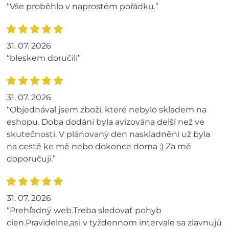
“Vše proběhlo v naprostém pořádku.”
31. 07. 2026
“bleskem doručili”
31. 07. 2026
“Objednával jsem zboží, které nebylo skladem na
eshopu. Doba dodání byla avizována delší než ve
skutečnosti. V plánovaný den naskladnění už byla
na cestě ke mě nebo dokonce doma :) Za mě
doporučuji.”
31. 07. 2026
“Prehľadný web.Treba sledovať pohyb
cien.Pravidelne,asi v tyždennom intervale sa zľavnujú