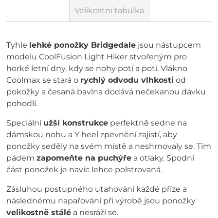
Velikostní tabulka
Tyhle
lehké ponožky Bridgedale
jsou nástupcem
modelu CoolFusion Light Hiker stvořeným pro
horké letní dny, kdy se nohy potí a potí. Vlákno
Coolmax se stará o
rychlý odvodu vlhkosti
od
pokožky a česaná bavlna dodává nečekanou dávku
pohodlí.
Speciální
užší konstrukce
perfektně sedne na
dámskou nohu a Y heel zpevnění zajistí, aby
ponožky seděly na svém místě a neshrnovaly se. Tím
pádem
zapomeňte na puchýře
a otlaky. Spodní
část ponožek je navíc lehce polstrovaná.
Zásluhou postupného utahování každé příze a
následnému napařování při výrobě jsou ponožky
velikostně stálé
a nesráží se.