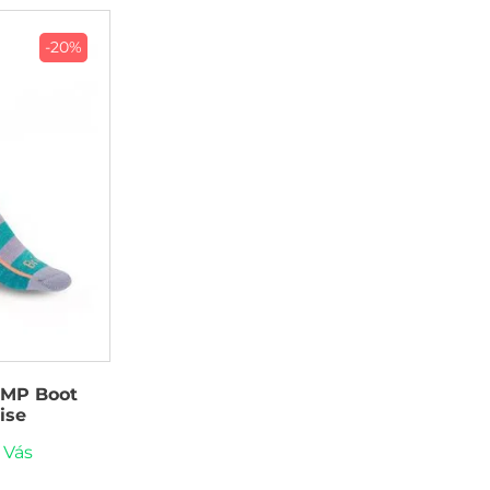
-20%
 MP Boot
ise
 Vás