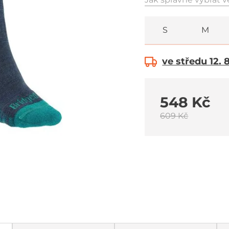
S
M
ve středu 12. 
548 Kč
609 Kč