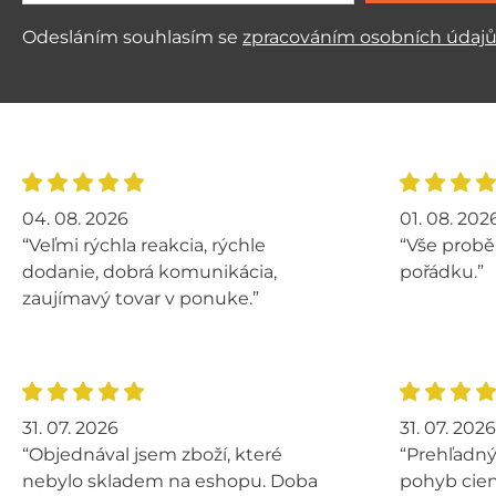
Odesláním souhlasím se
zpracováním osobních údaj
04. 08. 2026
01. 08. 202
“Veľmi rýchla reakcia, rýchle
“Vše probě
dodanie, dobrá komunikácia,
pořádku.”
zaujímavý tovar v ponuke.”
31. 07. 2026
31. 07. 2026
“Objednával jsem zboží, které
“Prehľadný
nebylo skladem na eshopu. Doba
pohyb cien