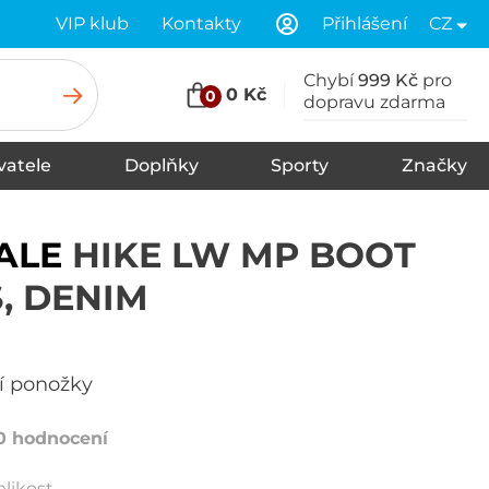
VIP klub
Kontakty
Přihlášení
CZ
Chybí
999 Kč
pro
0 Kč
0
dopravu zdarma
vatele
Doplňky
Sporty
Značky
Tkaničky
Spodní prádlo
Šály
Zimní čepice
Čelenky
Vložky do bot
Ponožky
Rukavice
Kšiltovky
Klobouky
Pásky
Kukly
Plavky
Nákrčníky, šátky
Údržba a čištění
ALE
HIKE LW MP BOOT
, DENIM
ní ponožky
0 hodnocení
elikost