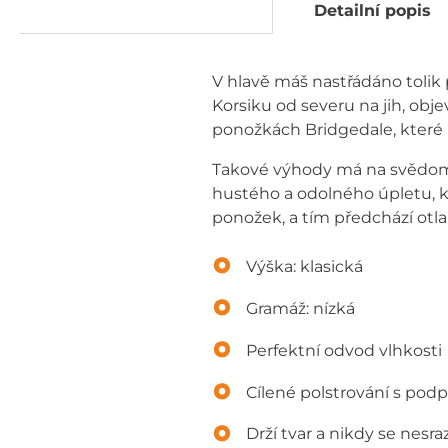
Detailní popis
V hlavě máš nastřádáno tolik p
Korsiku od severu na jih, obj
ponožkách Bridgedale, které 
Takové výhody má na svědomí
hustého a odolného úpletu, k
ponožek, a tím předchází otl
Výška: klasická
Gramáž: nízká
Perfektní odvod vlhkosti
Cílené polstrování s pod
Drží tvar a nikdy se nesraz