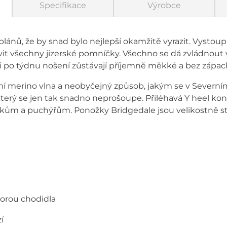
Specifikace
Výrobce
lánů, že by snad bylo nejlepší okamžitě vyrazit. Vystoupit
evit všechny jizerské pomníčky. Všechno se dá zvládnout 
i po týdnu nošení zůstávají příjemně měkké a bez zápac
 merino vlna a neobyčejný způsob, jakým se v Severní
terý se jen tak snadno neprošoupe. Přiléhavá Y heel ko
akům a puchýřům. Ponožky Bridgedale jsou velikostně stál
porou chodidla
í