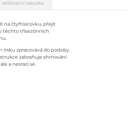
Velikostní tabulka
 na čtyřtisícovku, přejít
v těchto třísezónních
hu.
m Irsku zpracovává do podoby
nstrukce zabraňuje shrnování
e a nesrazí se.