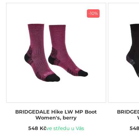
-10%
BRIDGEDALE Hike LW MP Boot
BRIDGED
Women's, berry
548 Kč
ve středu u Vás
548