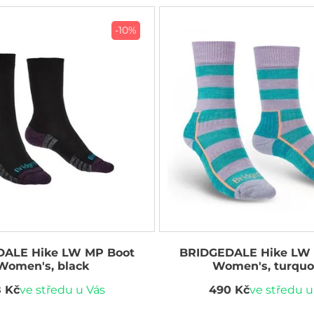
-10%
ALE Hike LW MP Boot
BRIDGEDALE Hike LW
Women's, black
Women's, turquo
 Kč
ve středu u Vás
490 Kč
ve středu u