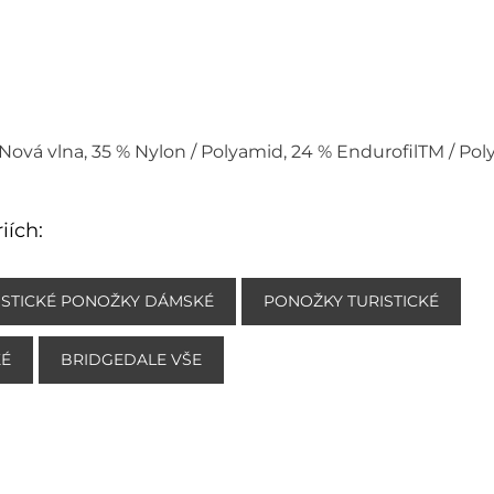
% Nová vlna, 35 % Nylon / Polyamid, 24 % EndurofilTM / Poly
iích:
ISTICKÉ PONOŽKY DÁMSKÉ
PONOŽKY TURISTICKÉ
KÉ
BRIDGEDALE VŠE