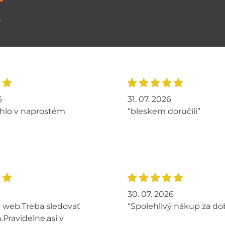
ů
6
31. 07. 2026
hlo v naprostém
“bleskem doručili”
30. 07. 2026
 web.Treba sledovať
“Spolehlivý nákup za do
.Pravidelne,asi v