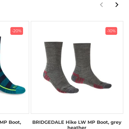
-20%
-10%
MP Boot,
BRIDGEDALE Hike LW MP Boot, grey
B
heather