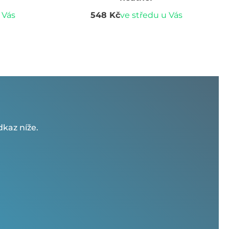
 Vás
548 Kč
ve středu u Vás
kaz níže.