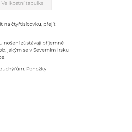
Velikostní tabulka
 na čtyřtisícovku, přejít
u nošení zůstávají příjemně
b, jakým se v Severním Irsku
pe.
a puchýřům. Ponožky