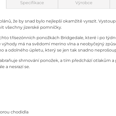
Specifikace
Výrobce
lánů, že by snad bylo nejlepší okamžitě vyrazit. Vystoupit
evit všechny jizerské pomníčky.
chto třísezónních ponožkách Bridgedale, které i po týdn
 výhody má na svědomí merino vlna a neobyčejný způso
o a odolného úpletu, který se jen tak snadno neprošou
zabraňuje shrnování ponožek, a tím předchází otlakům 
le a nesrazí se.
porou chodidla