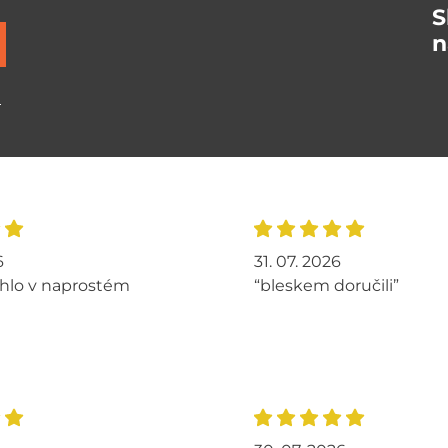
S
n
ů
6
31. 07. 2026
hlo v naprostém
“bleskem doručili”