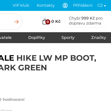
VIP klub
Kontakty
Přihlášení
CZ
Chybí
999 Kč
pro
0 Kč
0
dopravu zdarma
vatele
Doplňky
Sporty
Značky
Tkaničky
Spodní prádlo
Šály
Zimní čepice
Čelenky
Vložky do bot
Ponožky
Rukavice
Kšiltovky
Klobouky
Pásky
Kukly
Plavky
Nákrčníky, šátky
Údržba a čištění
ALE
HIKE LW MP BOOT,
ARK GREEN
0 hodnocení
elikost