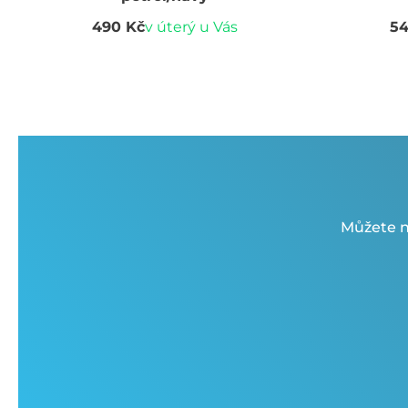
490 Kč
v úterý u Vás
54
Můžete n