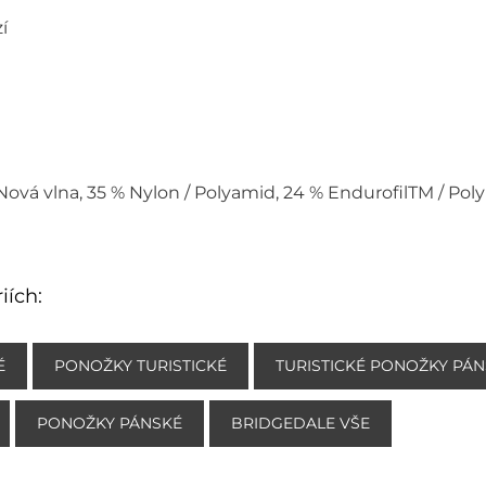
í
 Nová vlna, 35 % Nylon / Polyamid, 24 % EndurofilTM / Poly
iích:
É
PONOŽKY TURISTICKÉ
TURISTICKÉ PONOŽKY PÁ
PONOŽKY PÁNSKÉ
BRIDGEDALE VŠE