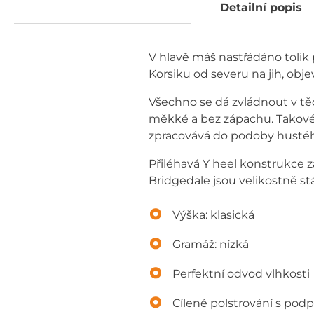
Detailní popis
V hlavě máš nastřádáno tolik p
Korsiku od severu na jih, obj
Všechno se dá zvládnout v tě
měkké a bez zápachu. Takové
zpracovává do podoby hustéh
Přiléhavá Y heel konstrukce 
Bridgedale jsou velikostně stá
Výška: klasická
Gramáž: nízká
Perfektní odvod vlhkosti
Cílené polstrování s pod