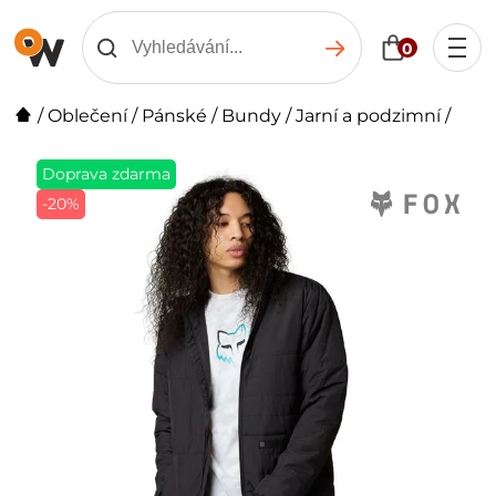
0
/
Oblečení
/
Pánské
/
Bundy
/
Jarní a podzimní
/
Doprava zdarma
-20%