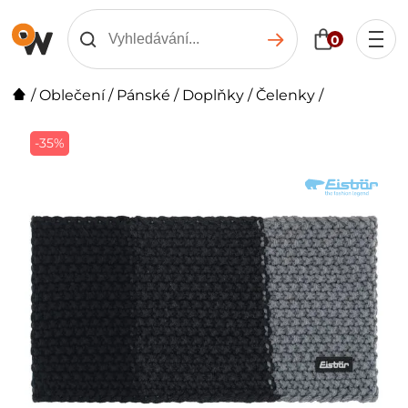
0
/
Oblečení
/
Pánské
/
Doplňky
/
Čelenky
/
-35%