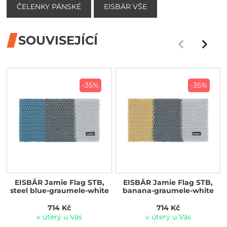
ČELENKY PÁNSKÉ
EISBÄR VŠE
SOUVISEJÍCÍ
-35%
-35%
EISBÄR Jamie Flag STB,
EISBÄR Jamie Flag STB,
steel blue-graumele-white
banana-graumele-white
714 Kč
714 Kč
v úterý u Vás
v úterý u Vás