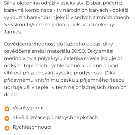
Silná pletenina odráží klasický styl Eisbär, přičemž
barevné kombinace - i v národních barvách - dokáží
vykouzlit barevnou injekci i v šedých zimních dnech.
S výškou 13,5 cm se jedná o delší verzí čelenky
Jamies.
Osvědčená vhodnost do každého počasí díky
osvědčené směsi materiálů 50/50. Díky směsi
merino vlny a polyakrylu čelenka skvěle izoluje při
nízkých teplotách, rychle schne a účinně odvádí
vlhkost při zachování vysoké prodyšnosti. Díky
přídavnému vnitřnímu pásku z příjemného fleecu
udržuje uši v teple i v těch nejchladnějších zimních
dnech.
Vysoký profil
Skvělá izolace při nízkých teplotách
Rychleschnoucí