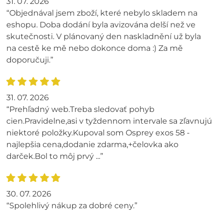
31. 07. 2026
“Objednával jsem zboží, které nebylo skladem na
eshopu. Doba dodání byla avizována delší než ve
skutečnosti. V plánovaný den naskladnění už byla
na cestě ke mě nebo dokonce doma :) Za mě
doporučuji.”
31. 07. 2026
“Prehľadný web.Treba sledovať pohyb
cien.Pravidelne,asi v tyždennom intervale sa zľavnujú
niektoré položky.Kupoval som Osprey exos 58 -
najlepšia cena,dodanie zdarma,+čelovka ako
darček.Bol to môj prvý ...”
30. 07. 2026
“Spolehlivý nákup za dobré ceny.”