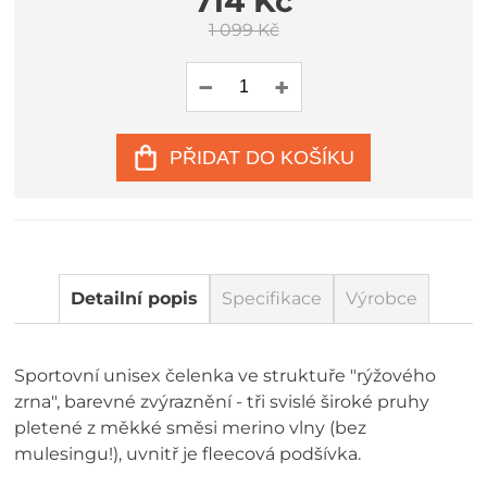
714 Kč
1 099 Kč
PŘIDAT DO KOŠÍKU
Detailní popis
Specifikace
Výrobce
Sportovní unisex čelenka ve struktuře "rýžového
zrna", barevné zvýraznění - tři svislé široké pruhy
pletené z měkké směsi merino vlny (bez
mulesingu!), uvnitř je fleecová podšívka.