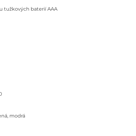
vou tužkových baterií AAA
0
lená, modrá