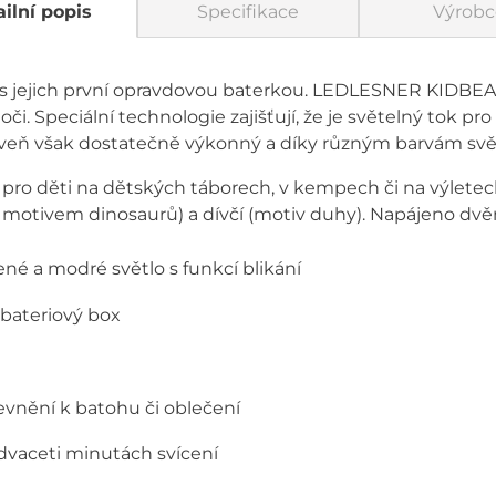
ilní popis
Specifikace
Výrobc
 s jejich první opravdovou baterkou. LEDLESNER KIDBEAM4
é oči. Speciální technologie zajišťují, že je světelný tok p
oveň však dostatečně výkonný a díky různým barvám svět
 pro děti na dětských táborech, v kempech či na výletec
s motivem dinosaurů) a dívčí (motiv duhy). Napájeno dv
lené a modré světlo s funkcí blikání
bateriový box
evnění k batohu či oblečení
dvaceti minutách svícení