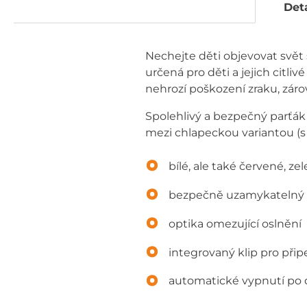
Deta
Nechejte děti objevovat svět
určená pro děti a jejich citliv
nehrozí poškození zraku, zár
Spolehlivý a bezpečný parťák
mezi chlapeckou variantou (
bílé, ale také červené, ze
bezpečně uzamykatelný 
optika omezující oslnění
integrovaný klip pro přip
automatické vypnutí po 