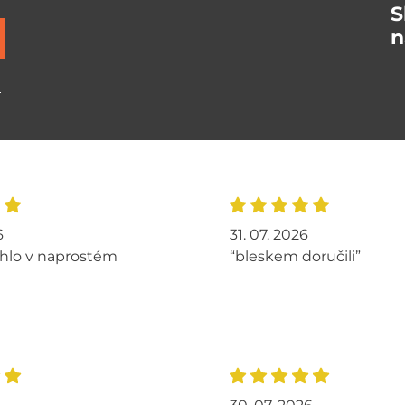
S
n
ů
6
31. 07. 2026
hlo v naprostém
“bleskem doručili”