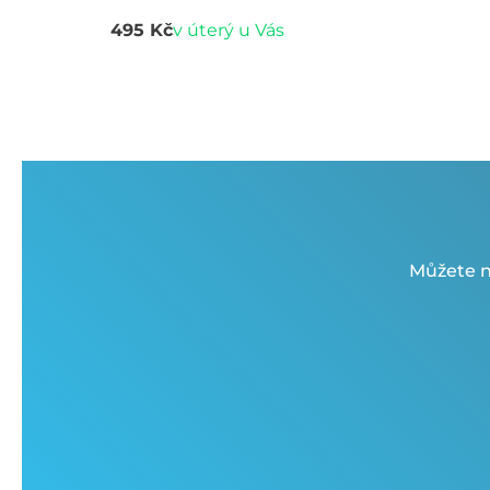
495 Kč
v úterý u Vás
Můžete n