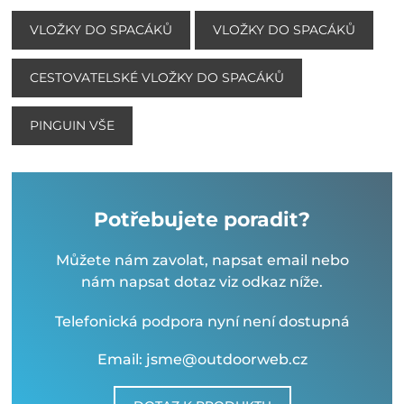
VLOŽKY DO SPACÁKŮ
VLOŽKY DO SPACÁKŮ
CESTOVATELSKÉ VLOŽKY DO SPACÁKŮ
PINGUIN VŠE
Potřebujete poradit?
Můžete nám zavolat, napsat email nebo
nám napsat dotaz viz odkaz níže.
Telefonická podpora nyní není dostupná
Email: jsme@outdoorweb.cz