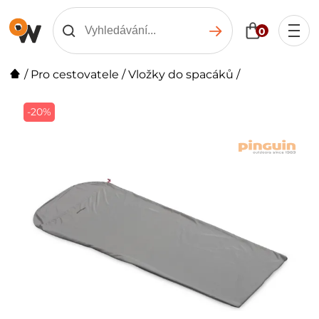
0
/
Pro cestovatele
/
Vložky do spacáků
/
-20%