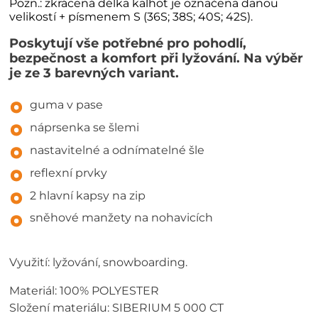
Pozn.: zkrácená délka kalhot je označena danou
velikostí + písmenem S (36S; 38S; 40S; 42S).
Poskytují vše potřebné pro pohodlí,
bezpečnost a komfort při lyžování. Na výběr
je ze 3 barevných variant.
guma v pase
náprsenka se šlemi
nastavitelné a odnímatelné šle
reflexní prvky
2 hlavní kapsy na zip
sněhové manžety na nohavicích
Využití: lyžování, snowboarding.
Materiál: 100% POLYESTER
Složení materiálu: SIBERIUM 5 000 CT