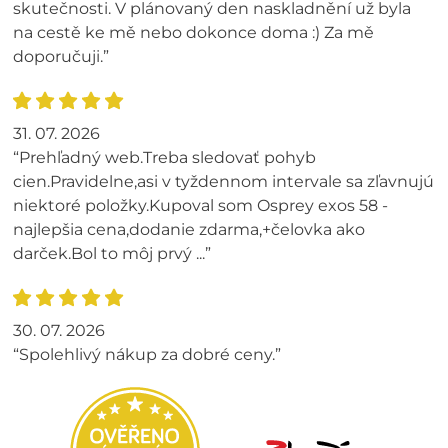
skutečnosti. V plánovaný den naskladnění už byla
na cestě ke mě nebo dokonce doma :) Za mě
doporučuji.”
31. 07. 2026
“Prehľadný web.Treba sledovať pohyb
cien.Pravidelne,asi v tyždennom intervale sa zľavnujú
niektoré položky.Kupoval som Osprey exos 58 -
najlepšia cena,dodanie zdarma,+čelovka ako
darček.Bol to môj prvý ...”
30. 07. 2026
“Spolehlivý nákup za dobré ceny.”