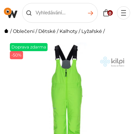
0
/
Oblečení
/
Dětské
/
Kalhoty
/
Lyžařské
/
Doprava zdarma
-50%