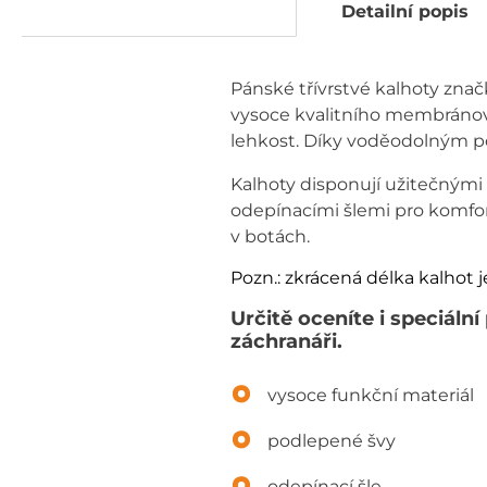
Detailní popis
Pánské třívrstvé kalhoty znač
vysoce kvalitního membránov
lehkost. Díky voděodolným p
Kalhoty disponují užitečnými
odepínacími šlemi pro komfort
v botách.
Pozn.: zkrácená délka kalhot 
Určitě oceníte i speciál
záchranáři.
vysoce funkční materiál
podlepené švy
odepínací šle