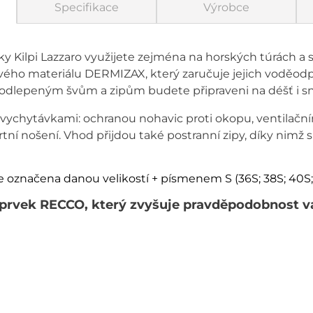
Specifikace
Výrobce
ky Kilpi Lazzaro využijete zejména na horských túrách a 
ého materiálu DERMIZAX, který zaručuje jejich voděodp
odlepeným švům a zipům budete připraveni na déšť i sn
 vychytávkami: ochranou nohavic proti okopu, ventilační
ní nošení. Vhod přijdou také postranní zipy, díky nimž s
je označena danou velikostí + písmenem S (36S; 38S; 40S;
ní prvek RECCO, který zvyšuje pravděpodobnost v