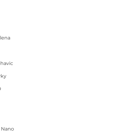
lena
ohavic
vky
O
l Nano