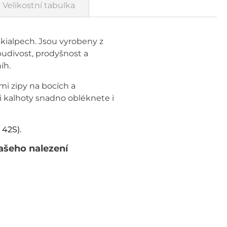
Velikostní tabulka
skialpech. Jsou vyrobeny z
udivost, prodyšnost a
íh.
mi zipy na bocích a
i kalhoty snadno obléknete i
 42S).
ašeho nalezení