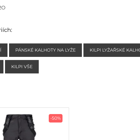
2O
iích:
Í
PÁNSKÉ KALHOTY NA LYŽE
KILPI LYŽAŘSKÉ KALH
KILPI VŠE
-50%