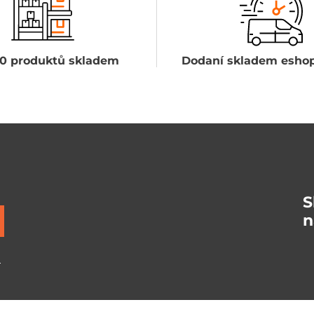
0 produktů skladem
Dodaní skladem eshop
S
n
ů